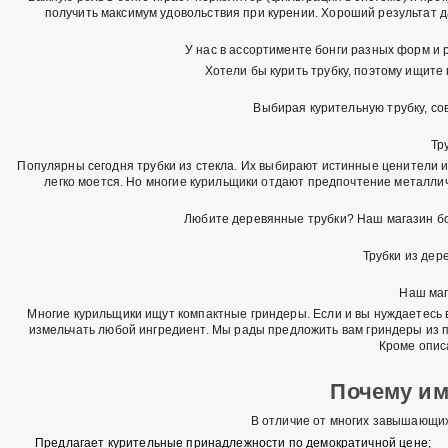
получить максимум удовольствия при курении. Хороший результат д
У нас в ассортименте бонги разных форм и 
Хотели бы курить трубку, поэтому ищит
Выбирая курительную трубку, сов
Тр
Популярны сегодня трубки из стекла. Их выбирают истинные ценители ис
легко моется. Но многие курильщики отдают предпочтение металлич
Любите деревянные трубки? Наш магазин бон
Трубки из дер
Наш маг
Многие курильщики ищут компактные гриндеры. Если и вы нуждаетесь 
измельчать любой ингредиент. Мы рады предложить вам гриндеры из 
Кроме опис
Почему им
В отличие от многих завышающих
Предлагает курительные принадлежности по демократичной цене;