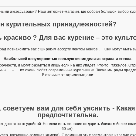
ными аксессуарами? Наш интернет-магазин, где собран большой выбор кури
наш магазин курительных 
 красиво ? Для вас курение – это куль
рад познакомить вас
с широким ассортиментом бонгов
. Они могут быть в
Наибольшей популярностью пользуются модели из акрила и стекла.
рочности, и могут разбиться лишь если на них упадет что-то тяжелое. От
тичны – их очень любят современные курильщики. Также мы рады предло
В отличие от акриловых, они:
советуем вам для себя уяснить - Какая
предпочтительна.
дет достаточно удобной. Но если есть желание подарить близким более сол
60 см).
кулер (воздушно-водяная камера). С помощью этих элементов в изделии ох