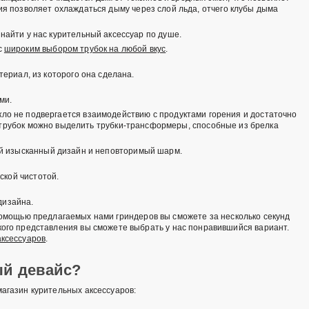
ия позволяет охлаждаться дыму через слой льда, отчего клубы дыма
найти у нас курительный аксессуар по душе.
с
широким выбором трубок на любой вкус
.
териал, из которого она сделана.
ми.
екло не подвергается взаимодействию с продуктами горения и достаточно
я трубок можно выделить трубки-трансформеры, способные из брелка
вой изысканный дизайн и неповторимый шарм.
ской чистотой.
дизайна.
помощью предлагаемых нами гриндеров вы сможете за несколько секунд
ого представления вы сможете выбрать у нас понравившийся вариант.
аксессуаров
.
ый девайс?
агазин курительных аксессуаров: