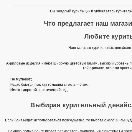
Вы заядлый курильщик и увлекаетесь куритель
Что предлагает 
Любите курить
Наш магазин курительных девайсов 
Акриловые изделия имеют широкую цветовую гамму , высокий уровень п
той причине, что они прак
Не мутнеют;
Редко бьются, так как толщина стекла – 5 мм;
Имеют дорогой эстетический вид.
Выбирая курительный девайс, 
Если бонг будет использоваться повседневно, то высота около 30 см бу
Важную роль в бонге играет перколятор (фильтрация в системе) и пре