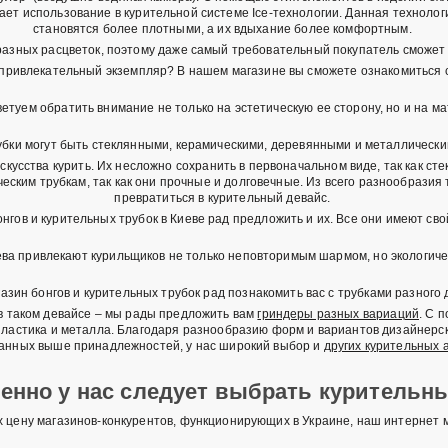
ает использование в курительной системе Ice-технологии. Данная технолог
становятся более плотными, а их вдыхание более комфортным.
разных расцветок, поэтому даже самый требовательный покупатель сможет 
е привлекательный экземпляр? В нашем магазине вы сможете ознакомиться 
етуем обратить внимание не только на эстетическую ее сторону, но и на ма
убки могут быть стеклянными, керамическими, деревянными и металлически
кусства курить. Их несложно сохранить в первоначальном виде, так как ст
еским трубкам, так как они прочные и долговечные. Из всего разнообрази
превратиться в курительный девайс.
гов и курительных трубок в Киеве рад предложить и их. Все они имеют с
ева привлекают курильщиков не только неповторимым шармом, но экологиче
азин бонгов и курительных трубок рад познакомить вас с трубками разного 
в таком девайсе – мы рады предложить вам
гриндеры разных вариаций
. С 
пластика и металла. Благодаря разнообразию форм и вариантов дизайнерск
анных выше принадлежностей, у нас широкий выбор и
других курительных 
енно у нас следует выбрать курительн
 цену магазинов-конкурентов, функционирующих в Украине, наш интернет м