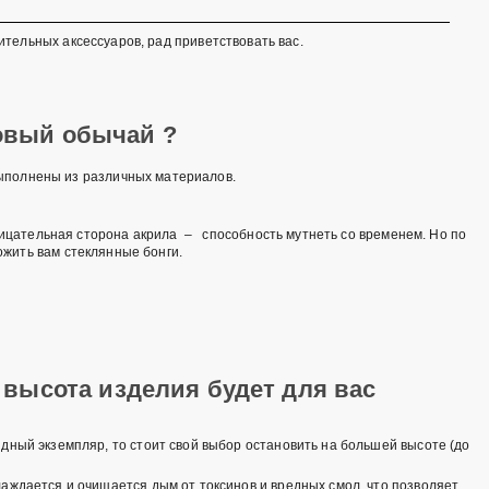
тельных аксессуаров, рад приветствовать вас.
принадлежностей?
товый обычай ?
ыполнены из различных материалов.
рицательная сторона акрила – способность мутнеть со временем. Но по
жить вам стеклянные бонги.
 высота изделия будет для вас
идный экземпляр, то стоит свой выбор остановить на большей высоте (до
лаждается и очищается дым от токсинов и вредных смол, что позволяет