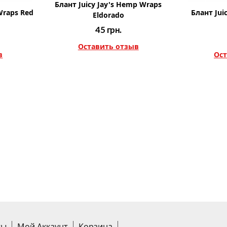
Блант Juicy Jay's Hemp Wraps
Wraps Red
Блант Jui
Eldorado
45
грн.
Оставить отзыв
в
Ост
ты
Мой Аккаунт
Корзина