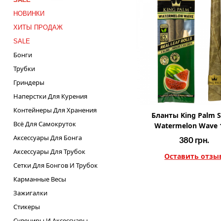
НОВИНКИ
ХИТЫ ПРОДАЖ
SALE
Бонги
Трубки
Гриндеры
Наперстки Для Курения
Контейнеры Для Хранения
Бланты King Palm S
Всё Для Самокруток
Watermelon Wave 
Аксессуары Для Бонга
380
грн.
Аксессуары Для Трубок
Оставить отзы
Сетки Для Бонгов И Трубок
Карманные Весы
Зажигалки
Стикеры
Сувениры И Аксессуары