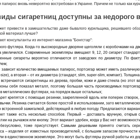
 папирос вновь невероятно востребован в Украине. Причем не только как кур
виды сигаретниц доступны за недорого в
жет привести в замешательство даже бывалого курильщика, решившего обза
акой материал лучше?
ают консультанты из интернет-магазина "Бонгстар":
ого футляра. Когда-то высокородные дворяне щеголяли с коробочками на две
 увеличился. Современные экземпляры вмещают 9, 12, 20 сигарет стандартн
ленные сигареты вероятно отличаются от заводских по диаметру. По факт
лем;
 зависит количество вмещаемых папирос, портсигар может иметь различную
n-size), а вторая – от их диаметра (стандарт, slim, super-slim, компакт). Тол
 встречаются сигаретницы из дерева, пробки, кожи и даже стекла (но этот 
оны себя показал металл, поэтому большая часть производимых портсигаро
 в металлических футлярах, на порядок выше остальных;
рет крепятся с помощью резинки, закрепленной вдоль или поперек створок,
ивычки. Резинка считается более простой в использовании, зато металличес
 встроенной зажигалкой, действующей в любую погоду. Предлагаются вариан
ет также есть несколько способов. Первый – доставать вручную, открыв 
ии на рычажок или кнопку. Этот вариант удобен, когда у Вас нет возможност
 безусловно, тоже присутствует. Самыми дешевыми принято считать сер
са – изделия от известных производителей, с большим запасом прочности 
и в единственном экземпляре. Это могут быть футляры ручной работы из до