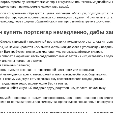
портсигарами существуют экземпляры с "мужским" или "женским" дизайном. 
тделке (цвет, используемые материалы, декор).
аров со временем образуется целая коллекция образцов, подходящих к р
вый футляр, лучше посоветоваться со знающими людьми. И они есть в штат
телефону, через формы обратной связи или при личной встрече в шоу-руме.
н купить портсигар немедленно, дабы з
обходим стильный и практичный портсигар из тематического каталога интерне
ы, но Вам не нравится носить их в картонной упаковке с угрожающей надпись
 и Вам требуется место для хранения уже готовых крафтовых сигарет;
сигарет в карманах, часть содержимого высыпается из них, оставаясь в одеж
и джоинты ломаются и мнутся;
 табачным запахом;
открытом виде страдают от чрезмерной влажности или пересыхают;
 чехол для сигарет с автоподачей и зажигалкой, чтобы освободить руки;
 к своему имиджу и хотите, чтобы ему соответствовала каждая деталь;
стандартные вещи, выделяющие Вас из толпы;
инающийся и нужный подарок: другу, родственнику, коллеге, начальнику.
ринимайте решение в пользу прочного портсигара, представленного на вирту
ните от порчи сигареты или самокрутки, произведете впечатление на окружа