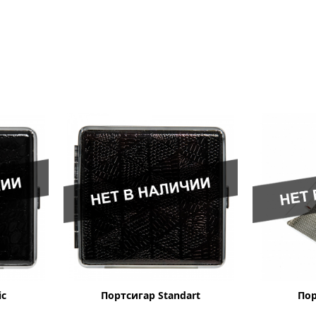
ic
Портсигар Standart
Пор