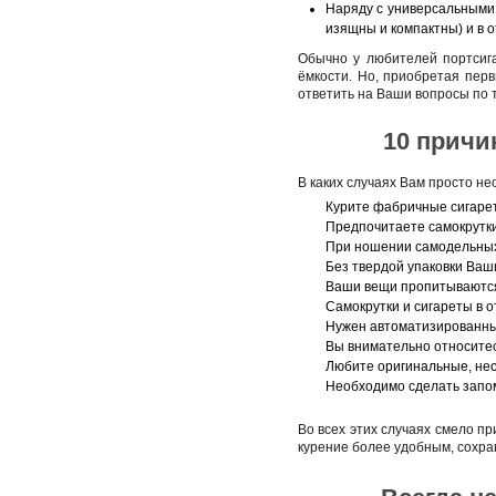
Наряду с универсальными 
изящны и компактны) и в о
Обычно у любителей портсиг
ёмкости. Но, приобретая пер
ответить на Ваши вопросы по 
10 причи
В каких случаях Вам просто не
Курите фабричные сигарет
Предпочитаете самокрутки
При ношении самодельных 
Без твердой упаковки Ваш
Ваши вещи пропитываются
Самокрутки и сигареты в 
Нужен автоматизированный
Вы внимательно относитесь
Любите оригинальные, не
Необходимо сделать запом
Во всех этих случаях смело п
курение более удобным, сохра