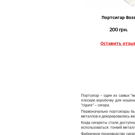
Портсигар Bos
200
грн.
Оставить отзы
Портсигар – один из самых "ж
плоскую коробочку для ношени
"cigare" – сигара.
Первоначально портсигары бы
металлов и декорировались же
Когда сигареты стали доступн
использоваться: тонкий металл
Фабричное производство сигар