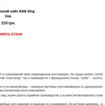
ский кейс RAW King
Size
150
грн.
авить отзыв
ей и сохранивший свою первозданную конструкцию. Он представляет собой
о "портсигар" так и переводится с французского языка: "porte" – носить,
ыл и их внешний вид – сигарные футляры изготавливались из драгоценных
овых экземпляра было невозможно.
вид, позже ушел в серийное производство, а в качестве материалов стали
удобные для хранения и ношения их содержимого. Но история циклична – в