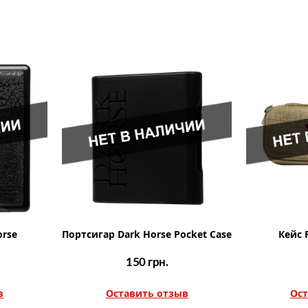
orse
Портсигар Dark Horse Pocket Case
Кейс 
150
грн.
в
Оставить отзыв
Ост