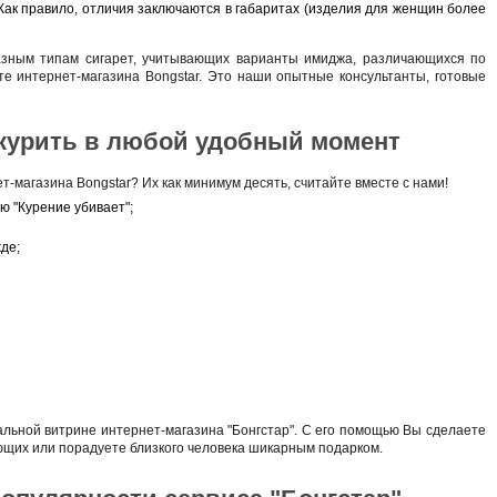
Как правило, отличия заключаются в габаритах (изделия для женщин более
азным типам сигарет, учитывающих варианты имиджа, различающихся по
е интернет-магазина Bongstar. Это наши опытные консультанты, готовые
акурить в любой удобный момент
т-магазина Bongstar? Их как минимум десять, считайте вместе с нами!
ю "Курение убивает";
де;
альной витрине интернет-магазина "Бонгстар". С его помощью Вы сделаете
ющих или порадуете близкого человека шикарным подарком.