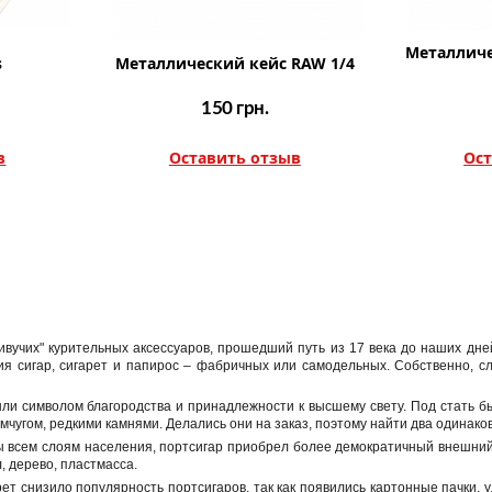
Металличе
s
Металлический кейс RAW 1/4
150
грн.
в
Оставить отзыв
Ост
ивучих" курительных аксессуаров, прошедший путь из 17 века до наших дн
я сигар, сигарет и папирос – фабричных или самодельных. Собственно, слов
ли символом благородства и принадлежности к высшему свету. Под стать б
мчугом, редкими камнями. Делались они на заказ, поэтому найти два одинак
ы всем слоям населения, портсигар приобрел более демократичный внешний 
, дерево, пластмасса.
ет снизило популярность портсигаров, так как появились картонные пачки, 