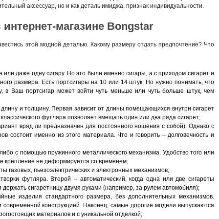
ительный аксессуар, но и как деталь имиджа, признак индивидуальности.
 интернет-магазине Bongstar
вестись этой модной деталью. Какому размеру отдать предпочтение? Что
 или даже одну сигару. Но это были именно сигары, а с приходом сигарет и
ого размера. Есть портсигары на 10 или 14 штук. Но нужно понимать, что
у, в Ваш портсигар может войти чуть меньше или чуть больше штук, чем
 длину и толщину. Первая зависит от длины помещающихся внутри сигарет
щина классического футляра позволяет вмещать один или два ряда сигарет;
вариант вряд ли предназначен для постоянного ношения с собой). Однако с
в состоит именно из этого материала. Что и говорить – долговечность и
 либо с помощью пружинного металлического механизма. Удобство того или
кое крепление не деформируется со временем;
ты газовых, пьезоэлектрических и электронных механизмов;
створки футляра. Второй – автоматический, когда одна или две сигареты
и держать сигаретницу двумя руками (например, за рулем автомобиля);
ийные изделия стандартного размера, без дополнительных механизмов.
и современной конструкцией. Наконец, самые дорогие модели выпускаются
рогостоящих материалов и с уникальной отделкой;