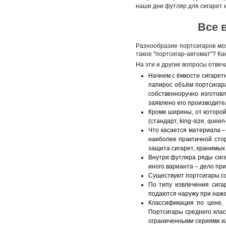
наши дни футляр для сигарет и
Все 
Разнообразие портсигаров мо
такое "портсигар-автомат"? К
На эти и другие вопросы отвеч
Начнем с ёмкости сигаретн
папирос объём портсигара
собственноручно изготов
заявлено его производите
Кроме ширины, от которой
(стандарт, king-size, quee
Что касается материала –
наиболее практичной стор
защита сигарет, хранимых
Внутри футляра ряды сига
иного варианта – дело пр
Существуют портсигары со
По типу извлечения сигар
подаются наружу при нажат
Классификация по цене,
Портсигары среднего клас
ограниченными сериями ил