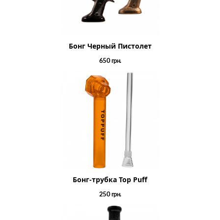
Бонг Черный Пистолет
650
грн.
Бонг-трубка Top Puff
250
грн.