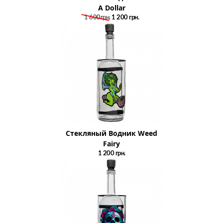
A Dollar
1 600грн.
1 200
грн.
Стекляный Водник Weed
Fairy
1 200
грн.