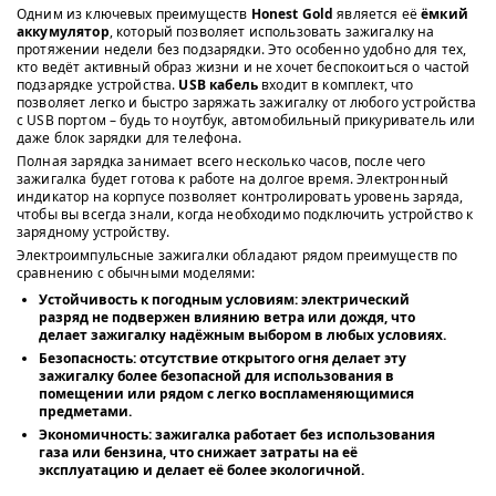
Одним из ключевых преимуществ
Honest Gold
является её
ёмкий
аккумулятор
, который позволяет использовать зажигалку на
протяжении недели без подзарядки. Это особенно удобно для тех,
кто ведёт активный образ жизни и не хочет беспокоиться о частой
подзарядке устройства.
USB кабель
входит в комплект, что
позволяет легко и быстро заряжать зажигалку от любого устройства
с USB портом – будь то ноутбук, автомобильный прикуриватель или
даже блок зарядки для телефона.
Полная зарядка занимает всего несколько часов, после чего
зажигалка будет готова к работе на долгое время. Электронный
индикатор на корпусе позволяет контролировать уровень заряда,
чтобы вы всегда знали, когда необходимо подключить устройство к
зарядному устройству.
Электроимпульсные зажигалки обладают рядом преимуществ по
сравнению с обычными моделями:
Устойчивость к погодным условиям
: электрический
разряд не подвержен влиянию ветра или дождя, что
делает зажигалку надёжным выбором в любых условиях.
Безопасность
: отсутствие открытого огня делает эту
зажигалку более безопасной для использования в
помещении или рядом с легко воспламеняющимися
предметами.
Экономичность
: зажигалка работает без использования
газа или бензина, что снижает затраты на её
эксплуатацию и делает её более экологичной.