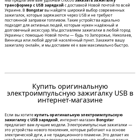
Мы предлагаем вам удобный способ
заказать зажигалку
трансформер с USB зарядкой
с доставкой Новой почтой по всей
Украине. В
Bongstar
вы найдёте широкий выбор современных
зажигалок, которые заряжаются через USB и не требуют
постоянной заправки топливом. Такие устройства идеально
подходят для активных людей, которым нужен надёжный и
долговечный аксессуар. Мы доставляем зажигалки в любой город
Украины с помощью Новой почты — будь то Запорожье, Николаев,
Винница или любой другой населённый пункт. Закажите вашу
зажигалку онлайн, и мы доставим её к вам максимально быстро.
Купить оригинальную
электроимпульсную зажигалку USB в
интернет-магазине
Если вы хотите
купить оригинальную электроимпульсную
зажигалку с USB зарядкой
, интернет-магазин
Bongstar
предлагает вам лучшие модели. Электроимпульсные зажигалки —
это устройства нового поколения, которые работают на основе
электрической дуги, а не традиционного пламени. Это делает их
устойчивыми к ветру и погодным условиям, что особенно важно