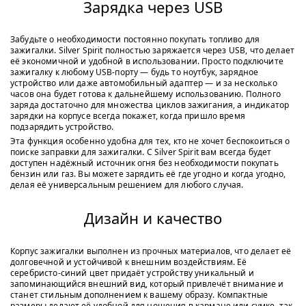
Зарядка через USB
Забудьте о необходимости постоянно покупать топливо для
зажигалки. Silver Spirit полностью заряжается через USB, что делает
её экономичной и удобной в использовании. Просто подключите
зажигалку к любому USB-порту — будь то ноутбук, зарядное
устройство или даже автомобильный адаптер — и за несколько
часов она будет готова к дальнейшему использованию. Полного
заряда достаточно для множества циклов зажигания, а индикатор
зарядки на корпусе всегда покажет, когда пришло время
подзарядить устройство.
Эта функция особенно удобна для тех, кто не хочет беспокоиться о
поиске заправки для зажигалки. С Silver Spirit вам всегда будет
доступен надёжный источник огня без необходимости покупать
бензин или газ. Вы можете зарядить её где угодно и когда угодно,
делая её универсальным решением для любого случая.
Дизайн и качество
Корпус зажигалки выполнен из прочных материалов, что делает её
долговечной и устойчивой к внешним воздействиям. Её
серебристо-синий цвет придаёт устройству уникальный и
запоминающийся внешний вид, который привлечёт внимание и
станет стильным дополнением к вашему образу. Компактные
размеры делают её удобной для ношения в кармане или сумке, так