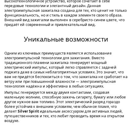
высокотехнологичное устройство, которое сочетает в себе
передовые технологии и элегантный дизайн. Данная
электроимпульсная зажигалка создана для тех, кто ценит не только
функциональность, но и стиль в каждом элементе своего образа.
Внешний вид зажигалки выполнен в серебристо-синем цвете, что
придаёт ей современный и привлекательный вид.
Уникальные возможности
Одним из ключевых преимуществ является использование
электроимпульсной технологии для зажигания. Вместо
традиционного пламени зажигалка генерирует мощный
электрический импульс, который легко справляется с задачей
поджига даже в самых неблагоприятных условиях. Это значит, что
вам не придётся беспокоиться о том, что зажигалка не сработает на
ветру или при повышенной влажности — электроимпульсная
технология надёжна и эффективна в любых ситуациях.
Импульс генерируется между двумя контактами, создавая
маленькую молнию, способную зажечь сигарету, бумагу или любое
другое нужное вам топливо. Этот электрический разряд гораздо
более устойчив к внешним условиям, чем обычное пламя, что
делает
Silver Spirit
идеальным аксессуаром для активных людей,
путешественников и тех, кто любит проводить время на открытом
воздухе.