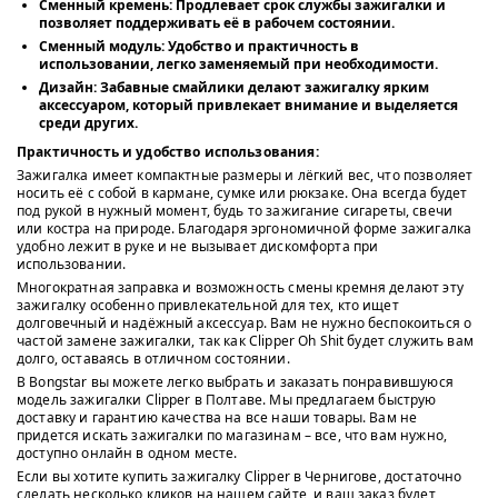
Сменный кремень:
Продлевает срок службы зажигалки и
позволяет поддерживать её в рабочем состоянии.
Сменный модуль:
Удобство и практичность в
использовании, легко заменяемый при необходимости.
Дизайн:
Забавные смайлики делают зажигалку ярким
аксессуаром, который привлекает внимание и выделяется
среди других.
Практичность и удобство использования:
Зажигалка имеет компактные размеры и лёгкий вес, что позволяет
носить её с собой в кармане, сумке или рюкзаке. Она всегда будет
под рукой в нужный момент, будь то зажигание сигареты, свечи
или костра на природе. Благодаря эргономичной форме зажигалка
удобно лежит в руке и не вызывает дискомфорта при
использовании.
Многократная заправка и возможность смены кремня делают эту
зажигалку особенно привлекательной для тех, кто ищет
долговечный и надёжный аксессуар. Вам не нужно беспокоиться о
частой замене зажигалки, так как Clipper Oh Shit будет служить вам
долго, оставаясь в отличном состоянии.
В Bongstar вы можете легко выбрать и заказать понравившуюся
модель зажигалки Clipper в Полтаве. Мы предлагаем быструю
доставку и гарантию качества на все наши товары. Вам не
придется искать зажигалки по магазинам – все, что вам нужно,
доступно онлайн в одном месте.
Если вы хотите купить зажигалку Clipper в Чернигове, достаточно
сделать несколько кликов на нашем сайте, и ваш заказ будет