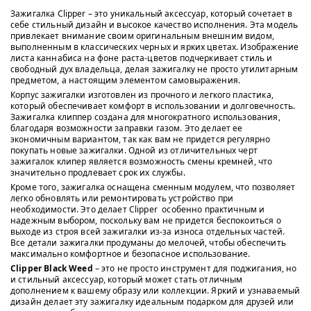
Зажигалка Clipper – это уникальный аксессуар, который сочетает в
себе стильный дизайн и высокое качество исполнения. Эта модель
привлекает внимание своим оригинальным внешним видом,
выполненным в классических черных и ярких цветах. Изображение
листа каннабиса на фоне раста-цветов подчеркивает стиль и
свободный дух владельца, делая зажигалку не просто утилитарным
предметом, а настоящим элементом самовыражения.
Корпус зажигалки изготовлен из прочного и легкого пластика,
который обеспечивает комфорт в использовании и долговечность.
Зажигалка клиппер создана для многократного использования,
благодаря возможности заправки газом. Это делает ее
экономичным вариантом, так как вам не придется регулярно
покупать новые зажигалки. Одной из отличительных черт
зажигалок клипер является возможность смены кремней, что
значительно продлевает срок их службы.
Кроме того, зажигалка оснащена сменным модулем, что позволяет
легко обновлять или ремонтировать устройство при
необходимости. Это делает Clipper особенно практичным и
надежным выбором, поскольку вам не придется беспокоиться о
выходе из строя всей зажигалки из-за износа отдельных частей.
Все детали зажигалки продуманы до мелочей, чтобы обеспечить
максимально комфортное и безопасное использование.
Clipper Black Weed
– это не просто инструмент для поджигания, но
и стильный аксессуар, который может стать отличным
дополнением к вашему образу или коллекции. Яркий и узнаваемый
дизайн делает эту зажигалку идеальным подарком для друзей или