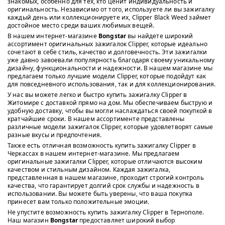
знакомых, особенно для тех, кто ценит индивидуальность и
оригинальность. Независимо от того, используете ли вы зажигалку
каждый день или коллекционируете их, Clipper Black Weed займет
достойное место среди ваших любимых вещей.
В нашем интернет-магазине
Bongstar
вы найдете широкий
ассортимент оригинальных зажигалок Clipper, которые идеально
сочетают в себе стиль, качество и долговечность. Эти зажигалки
уже давно завоевали популярность благодаря своему уникальному
дизайну, функциональности и надежности. В нашем магазине мы
предлагаем только лучшие модели Clipper, которые подойдут как
для повседневного использования, так и для коллекционирования.
У нас вы можете легко и быстро купить зажигалку Clipper в
Житомире с доставкой прямо на дом. Мы обеспечиваем быструю и
удобную доставку, чтобы вы могли наслаждаться своей покупкой в
кратчайшие сроки. В нашем ассортименте представлены
различные модели зажигалок Clipper, которые удовлетворят самые
разные вкусы и предпочтения.
Также есть отличная возможность купить зажигалку Clipper в
Черкассах в нашем интернет-магазине. Мы предлагаем
оригинальные зажигалки Clipper, которые отличаются высоким
качеством и стильным дизайном. Каждая зажигалка,
представленная в нашем магазине, проходит строгий контроль
качества, что гарантирует долгий срок службы и надежность в
использовании. Вы можете быть уверены, что ваша покупка
принесет вам только положительные эмоции.
Не упустите возможность купить зажигалку Clipper в Тернополе.
Наш магазин
Bongstar
предоставляет широкий выбор