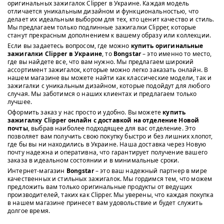
оригинальных зажигалок Clipper в Украине. Каждая модель
отличается уникальным дизайном и функциональностью, что
делает их идеальным выбором для тех, кто ценит качество и стиль.
Мы предлагаем только подлинные зажигалки Clipper, которые
станут прекрасным дополнением к вашему образу или коллекции.
Если вы задаетесь вопросом, где можно
купить оригинальные
зажигалки Clipper в Украине
, то
Bongstar
– это именно то место,
где вы найдете все, что вам нужно. Мы предлагаем широкий
ассортимент зажигалок, которые можно легко заказать онлайн. В
нашем магазине вы можете найти как классические модели, так и
зажигалки с уникальным дизайном, которые подойдут для любого
случая. Мы заботимся о наших клиентах и предлагаем только
лучшее.
Оформить заказ у нас просто и удобно. Вы можете
купить
зажигалку Clipper онлайн с доставкой на отделение Новой
почты
, выбрав наиболее подходящее для вас отделение. Это
позволяет вам получить свою покупку быстро и без лишних хлопот,
где бы вы ни находились в Украине. Наша доставка через Новую
почту надежна и оперативна, что гарантирует получение вашего
заказа в идеальном состоянии и в минимальные сроки.
Интернет-магазин
Bongstar
– это ваш надежный партнер в мире
качественных и стильных зажигалок. Мы гордимся тем, что можем
предложить вам только оригинальные продукты от ведущих
производителей, таких как Clipper. Мы уверены, что каждая покупка
в нашем магазине принесет вам удовольствие и будет служить
долгое время.