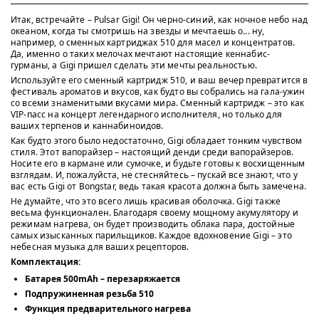
Итак, встречайте – Pulsar Gigi! Он черно-синий, как ночное небо над
океаном, когда ты смотришь на звезды и мечтаешь о... ну,
например, о сменных картриджах 510 для масел и концентратов.
Да, именно о таких мелочах мечтают настоящие кеннабис-
гурманы, а Gigi пришел сделать эти мечты реальностью.
Используйте его сменный картридж 510, и ваш вечер превратится в
фестиваль ароматов и вкусов, как будто вы собрались на гала-ужин
со всеми знаменитыми вкусами мира. Сменный картридж – это как
VIP-пасс на концерт легендарного исполнителя, но только для
ваших терпенов и каннабиноидов.
Как будто этого было недостаточно, Gigi обладает тонким чувством
стиля. Этот вапорайзер – настоящий денди среди вапорайзеров.
Носите его в кармане или сумочке, и будьте готовы к восхищенным
взглядам. И, пожалуйста, не стесняйтесь – пускай все знают, что у
вас есть Gigi от Bongstar, ведь такая красота должна быть замечена.
Не думайте, что это всего лишь красивая оболочка. Gigi также
весьма функционален. Благодаря своему мощному акумулятору и
режимам нагрева, он будет производить облака пара, достойные
самых изысканных парильщиков. Каждое вдохновение Gigi – это
небесная музыка для ваших рецепторов.
Комплектация:
Батарея 500mAh – перезаряжается
Подпружиненная резьба 510
Функция предварительного нагрева