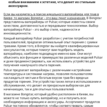
особым вниманием к эстетике, что делает их стильным
аксессуаром.
Если вы находитесь в поиске идеального вапорайзера для трав в
Киеве, то магазин Bongstar – это ваш пункт назначения.
В Bongstar
представлены вапорайзеры от Pulsar, которые известны своим
качеством, долговечностью и передовыми технологиями. Выбор
вапорайзера Pulsar – это выбор стиля, надежности и
инновационности.
Каждый вапорайзер Pulsar разработан с учетом потребностей
пользователей, предлагая оптимальный опыт парения с сухими
травами. Кроме того, в Bongstar вы найдете квалифицированных
консультантов, которые помогут вам подобрать модель
вапорайзера, наиболее подходящую именно вам. Они могут
объяснить все функции и преимущества различных моделей Pulsar
и даже продемонстрировать, как использовать устройство для
получения наилучшего опыта парения.
Pulsar предлагает вапорайзеры с различными настройками
температуры и системами нагрева, позволяя пользователям
наслаждаться чистым и богатым вкусом трав без вредных
продуктов горения. Эти устройства также легки в использовании и
обслуживании, что делает их прекрасным выбором как для
начинающих, так и для опытных пользователей.
В магазине Bongstar, который удобно расположен в Киеве, вы
можете не только купить вапорайзер, но и получить всю
необходимую информацию и аксессуары. Ассортимент продуктов
Pulsar постоянно обновляется, чтобы соответствовать самым