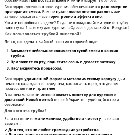
обеспечивает
мягкость затяжки
и минимизирует перегрев.
Благодаря сужению в зоне курения обеспечивается
равномерное
прогорание смеси
. Вам не нужно
постоянно поправлять
или
заново поджигать – все
горит ровно и эффективно
.
Хотите попробовать в деле? Тогда не откладывайте и купите трубку-
пипетку на 1 затяжку для курения в Одессе с доставкой от Bongstar!
Как пользоваться трубкой-пипеткой?
Легко, как сделать чайный пакетик в горячей воде:
Засыпаете небольшое количество сухой смеси в кончик
трубки.
Приложите ко рту, поднесите огонь и делаете затяжку.
Наслаждайтесь процессом.
Благодаря
удлиненной форме и металлическому корпусу
дым
немного охлаждается перед тем, как попасть в рот, что делает
процесс
мягче и приятнее
.
В нашем магазине можно
заказать пипетку для курения с
доставкой Новой почтой
по всей Украине – удобно, быстро и
безопасно!
Для кого эта трубка?
Если вы цените
минимализм, удобство и чистоту
– это ваш
вариант.
✔
Для тех, кто не любит громоздкие устройства
.
✔
Для тех, кому важна экономия и точность дозировки
.