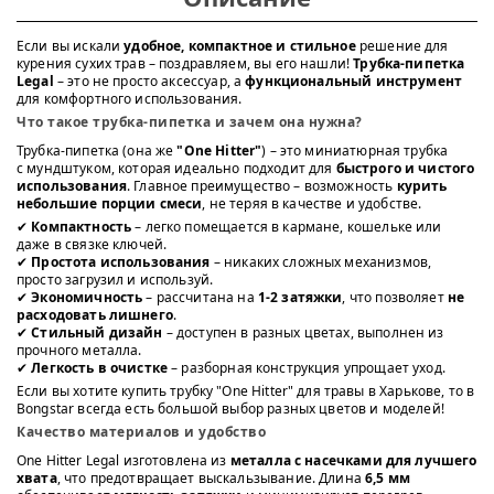
Если вы искали
удобное, компактное и стильное
решение для
курения сухих трав – поздравляем, вы его нашли!
Трубка-пипетка
Legal
– это не просто аксессуар, а
функциональный инструмент
для комфортного использования.
Что такое трубка-пипетка и зачем она нужна?
Трубка-пипетка (она же
"One Hitter"
) – это миниатюрная трубка
с мундштуком, которая идеально подходит для
быстрого и чистого
использования
. Главное преимущество – возможность
курить
небольшие порции смеси
, не теряя в качестве и удобстве.
✔
Компактность
– легко помещается в кармане, кошельке или
даже в связке ключей.
✔
Простота использования
– никаких сложных механизмов,
просто загрузил и используй.
✔
Экономичность
– рассчитана на
1-2 затяжки
, что позволяет
не
расходовать лишнего
.
✔
Стильный дизайн
– доступен в разных цветах, выполнен из
прочного металла.
✔
Легкость в очистке
– разборная конструкция упрощает уход.
Если вы хотите купить трубку "One Hitter" для травы в Харькове, то в
Bongstar всегда есть большой выбор разных цветов и моделей!
Качество материалов и удобство
One Hitter Legal изготовлена из
металла с насечками для лучшего
хвата
, что предотвращает выскальзывание. Длина
6,5 мм