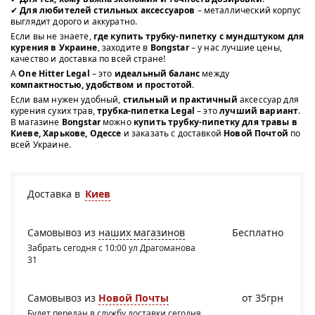
✔
Для любителей стильных аксессуаров
– металлический корпус
выглядит дорого и аккуратно.
Если вы не знаете,
где купить трубку-пипетку с мундштуком для
курения в Украине
, заходите в
Bongstar
– у нас лучшие цены,
качество и доставка по всей стране!
А
One Hitter Legal
– это
идеальный баланс
между
компактностью, удобством и простотой
.
Если вам нужен удобный,
стильный и практичный
аксессуар для
курения сухих трав,
трубка-пипетка Legal
– это
лучший вариант
.
В магазине
Bongstar
можно
купить трубку-пипетку для травы в
Киеве, Харькове, Одессе
и заказать с доставкой
Новой Почтой
по
всей Украине.
Доставка в
Киев
Самовывоз из
наших магазинов
Бесплатно
Забрать сегодня с 10:00 ул Драгоманова
31
Самовывоз из
Новой Почты
от 35грн
Будет передан в службу доставки сегодня