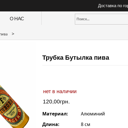
Доставка по г
О НАС
>
 пива
Трубка Бутылка пива
нет в наличии
120,00
грн.
Материал:
Алюминий
Длина:
8 см