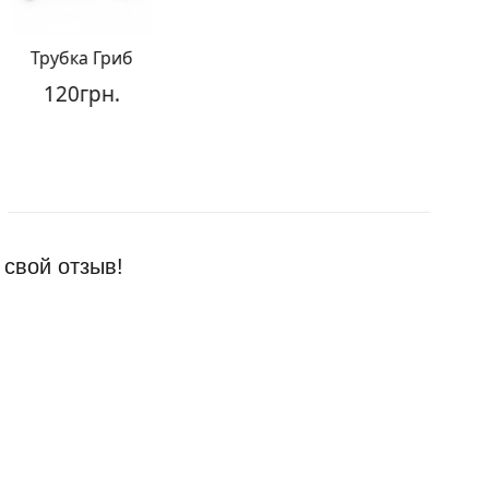
Трубка Гриб
Трубка Ма
120грн.
180грн
 свой отзыв!