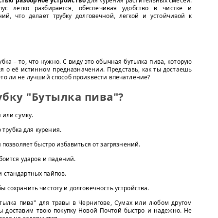
стью разборное устройство
для курения растительных смесей.
ус легко разбирается, обеспечивая удобство в чистке и
й, что делает трубку долговечной, легкой и устойчивой к
бка – то, что нужно. С виду это обычная бутылка пива, которую
ся о её истинном предназначении. Представь, как ты достаешь
это ли не лучший способ произвести впечатление?
убку "Бутылка пива"?
 или сумку.
о трубка для курения.
 позволяет быстро избавиться от загрязнений.
боится ударов и падений.
и стандартных пайпов.
ы сохранить чистоту и долговечность устройства.
утылка пива" для травы в Чернигове, Сумах или любом другом
Мы доставим твою покупку Новой Почтой быстро и надежно. Не