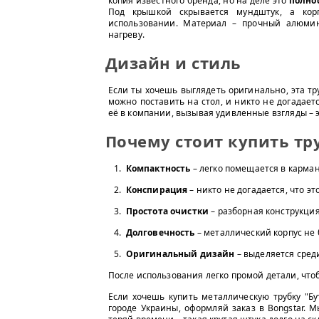
копия известного бренда, но на деле это
полно
Под крышкой скрывается мундштук, а корп
использовании. Материал – прочный алюмини
нагреву.
Дизайн и стиль
Если ты хочешь выглядеть оригинально, эта тру
можно поставить на стол, и никто не догадает
её в компании, вызывая удивленные взгляды – 
Почему стоит купить тр
Компактность
– легко помещается в карман
Конспирация
– никто не догадается, что эт
Простота очистки
– разборная конструкция
Долговечность
– металлический корпус не 
Оригинальный дизайн
– выделяется сред
После использования легко промой детали, чтоб
Если хочешь купить металлическую трубку "Б
городе Украины, оформляй заказ в Bongstar. 