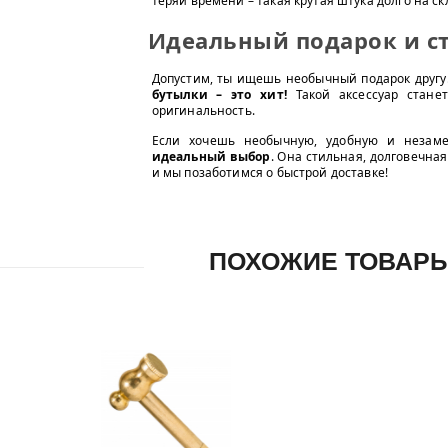
теряй времени – такая крутая штука долго на ск
Идеальный подарок и с
Допустим, ты ищешь необычный подарок другу
бутылки – это хит!
Такой аксессуар стане
оригинальность.
Если хочешь необычную, удобную и незам
идеальный выбор
. Она стильная, долговечна
и мы позаботимся о быстрой доставке!
ПОХОЖИЕ ТОВАР