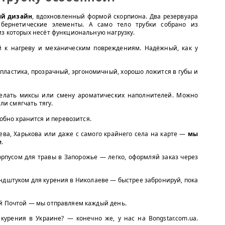
й дизайн
, вдохновленный формой скорпиона. Два резервуара
кибернетические элементы. А само тело трубки собрано из
из которых несёт функциональную нагрузку.
 к нагреву и механическим повреждениям. Надёжный, как у
пластика, прозрачный, эргономичный, хорошо ложится в губы и
лать миксы или смену ароматических наполнителей. Можно
ли смягчать тягу.
обно хранится и перевозится.
ева, Харькова или даже с самого крайнего села на карте —
мы
е
.
орпусом для травы в Запорожье — легко, оформляй заказ через
ндштуком для курения в Николаеве — быстрее забронируй, пока
ой Почтой — мы отправляем каждый день.
 курения в Украине? — конечно же, у нас на Bongstar.com.ua.