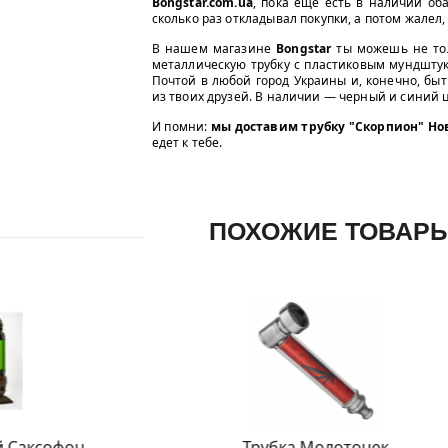
Bongstar.com.ua
, пока еще есть в наличии о
сколько раз откладывал покупки, а потом жалел,
В нашем магазине
Bongstar
ты можешь не тол
металлическую трубку с пластиковым мундштук
Почтой в любой город Украины и, конечно, быть
из твоих друзей. В наличии — черный и синий ц
И помни:
мы доставим трубку "Скорпион" Но
едет к тебе.
ПОХОЖИЕ ТОВАР
Трубка Молоточек