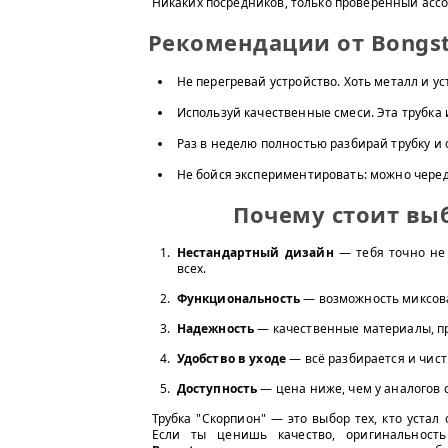
Никаких посредников, только проверенный асс
Рекомендации от Bongst
Не перегревай устройство. Хоть металл и ус
Используй качественные смеси. Эта трубка 
Раз в неделю полностью разбирай трубку и 
Не бойся экспериментировать: можно черед
Почему стоит выб
Нестандартный дизайн
— тебя точно не
всех.
Функциональность
— возможность миксоват
Надежность
— качественные материалы, пр
Удобство в уходе
— всё разбирается и чисти
Доступность
— цена ниже, чем у аналогов 
Трубка "Скорпион" — это выбор тех, кто устал
Если ты ценишь качество, оригинальност