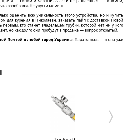
ба цвета — синий и чёрный. А если не решаешься — вспомни,
 что разобрали. Не упусти момент.
ько оценить всю уникальность этого устройства, но и купить
ом для курения в Николаеве, заказать пайп с доставкой Новой
 первым, кто станет владельцем трубки, которой нет ни у кого
вет, но как долго они пробудут в продаже — вопрос открытый.
вой Почтой в любой город Украины
. Пара кликов — и она уже
Ы
Трубка Ручка
Тру