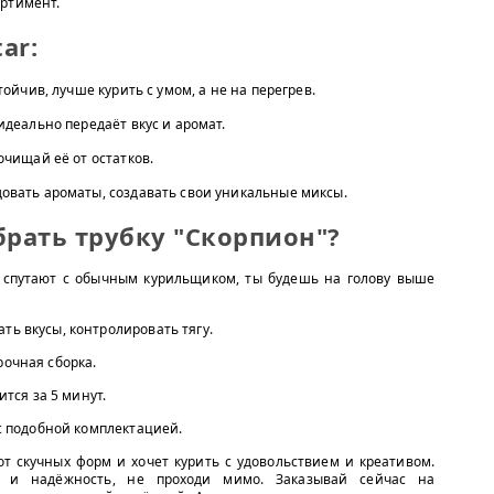
ортимент.
ar:
тойчив, лучше курить с умом, а не на перегрев.
идеально передаёт вкус и аромат.
очищай её от остатков.
овать ароматы, создавать свои уникальные миксы.
рать трубку "Скорпион"?
 спутают с обычным курильщиком, ты будешь на голову выше
ь вкусы, контролировать тягу.
очная сборка.
тся за 5 минут.
с подобной комплектацией.
 от скучных форм и хочет курить с удовольствием и креативом.
ь и надёжность, не проходи мимо. Заказывай сейчас на