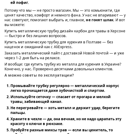
ей пофиг.
Потому что мы — не просто магазин. Мы — это комьюнити, где
ценят качество, комфорт и немного фана. У нас не впаривают — у
нас советуют, помогают выбрать и, главное,
не гонят шлак
. И вот
вы можете:
Купить металлическую трубку дизайн карбон для травы в Херсоне
— быстро и без лишних вопросов.
Купить металлическую трубку для курения в Полтаве — без
наценок и ожиданий как с AliExpress.
Заказать металлический пайп с доставкой Новой почтой — и уже
через 1-2 дня быть на релаксе.
И вообще: где купить трубку из металла для курения в Украине?
Конечно, у нас. Проверено десятками довольных клиентов.
А можно советы по эксплуатации?
Промывайте трубку регулярно
— металлический корпус
легко прочищается даже зубочисткой и спиртом.
Используйте сеточку
— спасает от прогара и мелкой
травы, забивающей канал.
Не перегревайте
— хоть металл и держит удар, берегите
пальцы.
Храните в чехле
— да, она вечная, но не надо царапать эту
красоту о ключи в рюкзаке.
Пробуйте разные миксы трав
— если вы ценитель, то