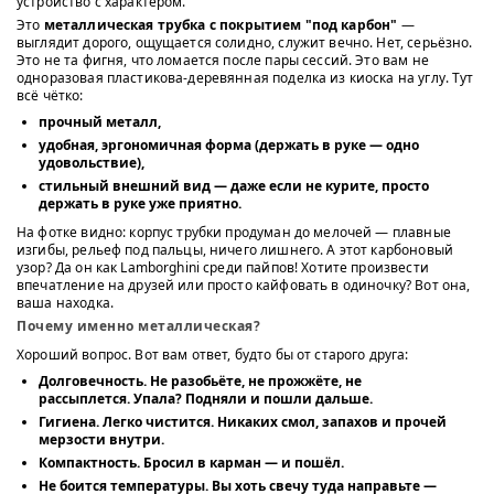
устройство с характером.
Это
металлическая трубка с покрытием "под карбон"
—
выглядит дорого, ощущается солидно, служит вечно. Нет, серьёзно.
Это не та фигня, что ломается после пары сессий. Это вам не
одноразовая пластикова-деревянная поделка из киоска на углу. Тут
всё чётко:
прочный металл,
удобная, эргономичная форма (держать в руке — одно
удовольствие),
стильный внешний вид — даже если не курите, просто
держать в руке уже приятно.
На фотке видно: корпус трубки продуман до мелочей — плавные
изгибы, рельеф под пальцы, ничего лишнего. А этот карбоновый
узор? Да он как Lamborghini среди пайпов! Хотите произвести
впечатление на друзей или просто кайфовать в одиночку? Вот она,
ваша находка.
Почему именно металлическая?
Хороший вопрос. Вот вам ответ, будто бы от старого друга:
Долговечность
. Не разобьёте, не прожжёте, не
рассыплется. Упала? Подняли и пошли дальше.
Гигиена
. Легко чистится. Никаких смол, запахов и прочей
мерзости внутри.
Компактность
. Бросил в карман — и пошёл.
Не боится температуры
. Вы хоть свечу туда направьте —