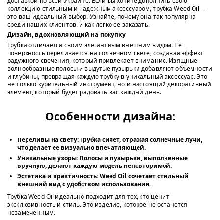
доставкой по всей Украине. Если вы хотите дополнить свою
коллекцию стильным и надежным аксессуаром, трубка Weed Oil —
это ваш идеальный выбор. Узнайте, почему она так популярна
среди наших клиентов, и как легко ее заказать.
Дизайн, вдохновляющий на покупку
Трубка отличается своим элегантным внешним видом. Ее
поверхность переливается на солнечном свете, создавая эффект
радужного свечения, который привлекает внимание. Изящные
волнообразные полосы и выдутые пузырьки добавляют объемности
и глубины, превращая каждую трубку в уникальный аксессуар. Это
не только курительный инструмент, но и настоящий декоративный
элемент, который будет радовать вас каждый день.
Особенности дизайна:
Переливы на свету:
Трубка сияет, отражая солнечные лучи,
что делает ее визуально впечатляющей.
Уникальные узоры:
Полосы и пузырьки, выполненные
вручную, делают каждую модель неповторимой.
Эстетика и практичность:
Weed Oil сочетает стильный
внешний вид с удобством использования.
Трубка Weed Oil идеально подходит для тех, кто ценит
эксклюзивность и стиль. Это изделие, которое не останется
незамеченным.