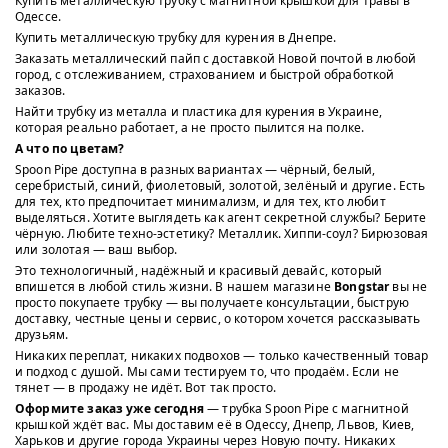
Купить металлическую трубку с магнитной крышкой для травы в
Одессе.
Купить металлическую трубку для курения в Днепре.
Заказать металлический пайп с доставкой Новой почтой в любой
город, с отслеживанием, страхованием и быстрой обработкой
заказов.
Найти трубку из металла и пластика для курения в Украине,
которая реально работает, а не просто пылится на полке.
А что по цветам?
Spoon Pipe доступна в разных вариантах — чёрный, белый,
серебристый, синий, фиолетовый, золотой, зелёный и другие. Есть
для тех, кто предпочитает минимализм, и для тех, кто любит
выделяться. Хотите выглядеть как агент секретной службы? Берите
чёрную. Любите техно-эстетику? Металлик. Хиппи-соул? Бирюзовая
или золотая — ваш выбор.
Это технологичный, надёжный и красивый девайс, который
впишется в любой стиль жизни. В нашем магазине
Bongstar
вы не
просто покупаете трубку — вы получаете консультации, быструю
доставку, честные цены и сервис, о котором хочется рассказывать
друзьям.
Никаких переплат, никаких подвохов — только качественный товар
и подход с душой. Мы сами тестируем то, что продаём. Если не
тянет — в продажу не идёт. Вот так просто.
Оформите заказ уже сегодня
— трубка Spoon Pipe с магнитной
крышкой ждёт вас. Мы доставим её в Одессу, Днепр, Львов, Киев,
Харьков и другие города Украины через Новую почту. Никаких