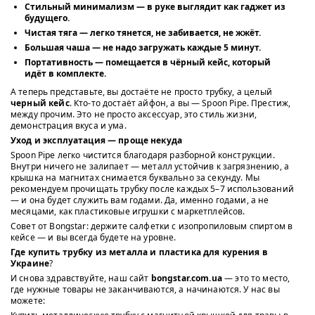
Стильный минимализм
— в руке выглядит как гаджет из
будущего.
Чистая тяга
— легко тянется, не забивается, не жжёт.
Большая чаша
— не надо загружать каждые 5 минут.
Портативность
— помещается в чёрный кейс, который
идёт в комплекте.
А теперь представьте, вы достаёте не просто трубку, а целый
черный кейс
. Кто-то достаёт айфон, а вы — Spoon Pipe. Престиж,
между прочим. Это не просто аксессуар, это стиль жизни,
демонстрация вкуса и ума.
Уход и эксплуатация — проще некуда
Spoon Pipe легко чистится благодаря разборной конструкции.
Внутри ничего не залипает — металл устойчив к загрязнению, а
крышка на магнитах снимается буквально за секунду. Мы
рекомендуем прочищать трубку после каждых 5–7 использований
— и она будет служить вам годами. Да, именно годами, а не
месяцами, как пластиковые игрушки с маркетплейсов.
Совет от Bongstar: держите салфетки с изопропиловым спиртом в
кейсе — и вы всегда будете на уровне.
Где купить трубку из металла и пластика для курения в
Украине
?
И снова здравствуйте, наш сайт
bongstar.com.ua
— это то место,
где нужные товары не заканчиваются, а начинаются. У нас вы
можете: