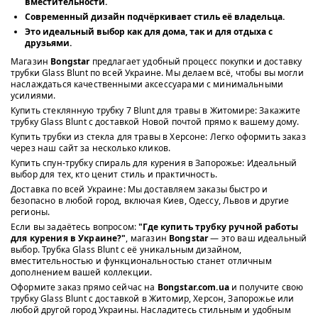
вместительности.
Современный дизайн подчёркивает стиль её владельца.
Это идеальный выбор как для дома, так и для отдыха с
друзьями.
Магазин
Bongstar
предлагает удобный процесс покупки и доставку
трубки Glass Blunt по всей Украине. Мы делаем всё, чтобы вы могли
наслаждаться качественными аксессуарами с минимальными
усилиями.
Купить стеклянную трубку 7 Blunt для травы в Житомире: Закажите
трубку Glass Blunt с доставкой Новой почтой прямо к вашему дому.
Купить трубки из стекла для травы в Херсоне: Легко оформить заказ
через наш сайт за несколько кликов.
Купить спун-трубку спираль для курения в Запорожье: Идеальный
выбор для тех, кто ценит стиль и практичность.
Доставка по всей Украине: Мы доставляем заказы быстро и
безопасно в любой город, включая Киев, Одессу, Львов и другие
регионы.
Если вы задаётесь вопросом:
"Где купить трубку ручной работы
для курения в Украине?"
, магазин
Bongstar
— это ваш идеальный
выбор. Трубка Glass Blunt с её уникальным дизайном,
вместительностью и функциональностью станет отличным
дополнением вашей коллекции.
Оформите заказ прямо сейчас на
Bongstar.com.ua
и получите свою
трубку Glass Blunt с доставкой в Житомир, Херсон, Запорожье или
любой другой город Украины. Насладитесь стильным и удобным