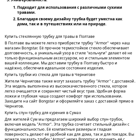
Подходит для использования с различными сухими
травами.
Благодаря своему дизайну трубка будет уместна как
дома, так и в путешествиях или на природе.
Купить стеклянную трубку для травы в Полтаве
В Полтаве вы можете легко приобрести трубку "Armor" через наш
магазин Bongstar. Её прочное термостойкое стекло обеспечивает
долговечность, а уникальный узор в стиле "кольчуги" делает её не
только функциональным аксессуаром, но и стильным элементом
вашей коллекции. Мы доставим трубку в Полтаву быстро и
надёжно, обеспечив идеальное состояние изделия.
Купить трубки из стекла для травы в Чернигове
Жители Чернигова также могут заказать трубку "Armor" с доставкой.
Эта модель выполнена из высококачественного стекла, которое
легко очищается и сохраняет чистый вкус трав. Удобная форма
ложки и глубокая чаша создают комфорт при использовании.
Заходите на сайт Bongstar и оформляйте заказ с доставкой прямо в
Чернигов.
Купить спун-трубку для курения в Сумах
Для жителей Сум мы предлагаем широкий выбор спун-трубок,
включая модель "Armor". Эта трубка сочетает стильный дизайн с
функциональностью. Её компактные размеры и гладкая
поверхность делают её удобной как для дома, так и для поездок. Вы
можете заказать трубку "Armor" через Bongstar и получить её с