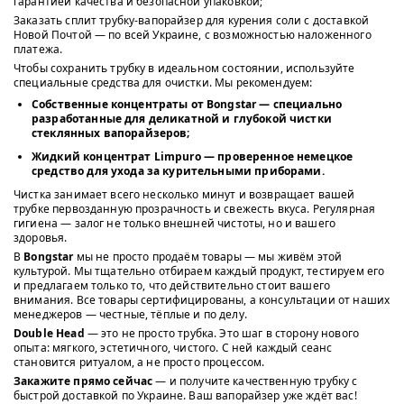
гарантией качества и безопасной упаковкой;
Заказать сплит трубку-вапорайзер для курения соли с доставкой
Новой Почтой — по всей Украине, с возможностью наложенного
платежа.
Чтобы сохранить трубку в идеальном состоянии, используйте
специальные средства для очистки. Мы рекомендуем:
Собственные концентраты от Bongstar
— специально
разработанные для деликатной и глубокой чистки
стеклянных вапорайзеров;
Жидкий концентрат Limpuro
— проверенное немецкое
средство для ухода за курительными приборами.
Чистка занимает всего несколько минут и возвращает вашей
трубке первозданную прозрачность и свежесть вкуса. Регулярная
гигиена — залог не только внешней чистоты, но и вашего
здоровья.
В
Bongstar
мы не просто продаём товары — мы живём этой
культурой. Мы тщательно отбираем каждый продукт, тестируем его
и предлагаем только то, что действительно стоит вашего
внимания. Все товары сертифицированы, а консультации от наших
менеджеров — честные, тёплые и по делу.
Double Head
— это не просто трубка. Это шаг в сторону нового
опыта: мягкого, эстетичного, чистого. С ней каждый сеанс
становится ритуалом, а не просто процессом.
Закажите прямо сейчас
— и получите качественную трубку с
быстрой доставкой по Украине. Ваш вапорайзер уже ждёт вас!