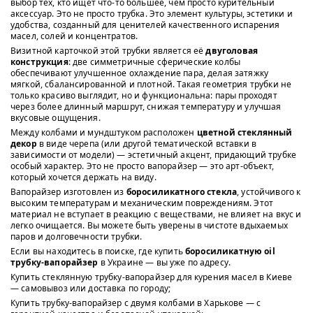
выбор тех, кто ищет что-то большее, чем просто курительный
аксессуар. Это не просто трубка. Это элемент культуры, эстетики и
удобства, созданный для ценителей качественного испарения
масел, солей и концентратов.
Визитной карточкой этой трубки является её
двуголовая
конструкция
: две симметричные сферические колбы
обеспечивают улучшенное охлаждение пара, делая затяжку
мягкой, сбалансированной и плотной. Такая геометрия трубки не
только красиво выглядит, но и функциональна: пары проходят
через более длинный маршрут, снижая температуру и улучшая
вкусовые ощущения.
Между колбами и мундштуком расположен
цветной стеклянный
декор
в виде черепа (или другой тематической вставки в
зависимости от модели) — эстетичный акцент, придающий трубке
особый характер. Это не просто вапорайзер — это арт-объект,
который хочется держать на виду.
Вапорайзер изготовлен из
боросиликатного стекла
, устойчивого к
высоким температурам и механическим повреждениям. Этот
материал не вступает в реакцию с веществами, не влияет на вкус и
легко очищается. Вы можете быть уверены в чистоте вдыхаемых
паров и долговечности трубки.
Если вы находитесь в поиске, где купить
боросиликатную oil
трубку-вапорайзер
в Украине — вы уже по адресу.
Купить стеклянную трубку-вапорайзер для курения масел в Киеве
— самовывоз или доставка по городу;
Купить трубку-вапорайзер с двумя колбами в Харькове — с