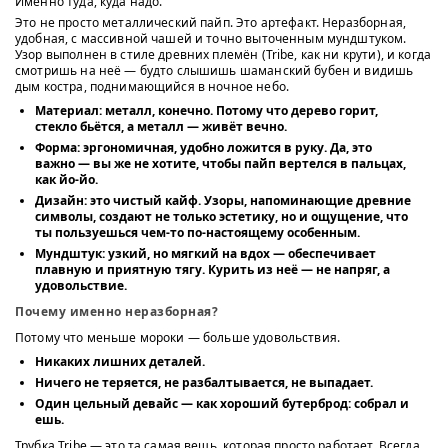
Именно туда, куда надо.
Это не просто металлический пайп. Это артефакт. Неразборная,
удобная, с массивной чашей и точно выточенным мундштуком.
Узор выполнен в стиле древних племён (Tribe, как ни крути), и когда
смотришь на неё — будто слышишь шаманский бубен и видишь
дым костра, поднимающийся в ночное небо.
Материал:
металл, конечно. Потому что дерево горит,
стекло бьётся, а металл — живёт вечно.
Форма:
эргономичная, удобно ложится в руку. Да, это
важно — вы же не хотите, чтобы пайп вертелся в пальцах,
как йо-йо.
Дизайн:
это чистый кайф. Узоры, напоминающие древние
символы, создают не только эстетику, но и ощущение, что
ты пользуешься чем-то по-настоящему особенным.
Мундштук:
узкий, но мягкий на вдох — обеспечивает
плавную и приятную тягу. Курить из неё — не напряг, а
удовольствие.
Почему именно неразборная?
Потому что меньше мороки — больше удовольствия.
Никаких лишних деталей.
Ничего не теряется, не разбалтывается, не выпадает.
Один цельный девайс — как хороший бутерброд: собрал и
ешь.
Трубка Tribe — это та самая вещь, которая просто работает. Всегда.