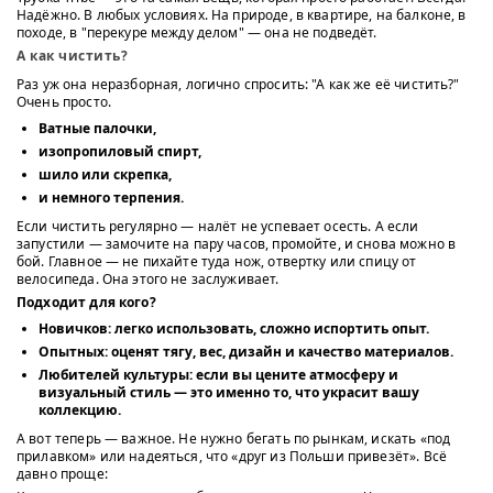
Надёжно. В любых условиях. На природе, в квартире, на балконе, в
походе, в "перекуре между делом" — она не подведёт.
А как чистить?
Раз уж она неразборная, логично спросить: "А как же её чистить?"
Очень просто.
Ватные палочки,
изопропиловый спирт,
шило или скрепка,
и немного терпения.
Если чистить регулярно — налёт не успевает осесть. А если
запустили — замочите на пару часов, промойте, и снова можно в
бой. Главное — не пихайте туда нож, отвертку или спицу от
велосипеда. Она этого не заслуживает.
Подходит для кого?
Новичков:
легко использовать, сложно испортить опыт.
Опытных:
оценят тягу, вес, дизайн и качество материалов.
Любителей культуры:
если вы цените атмосферу и
визуальный стиль — это именно то, что украсит вашу
коллекцию.
А вот теперь — важное. Не нужно бегать по рынкам, искать «под
прилавком» или надеяться, что «друг из Польши привезёт». Всё
давно проще: