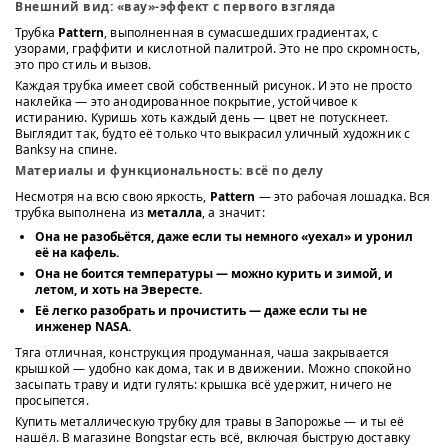
Внешний вид: «вау»-эффект с первого взгляда
Трубка
Pattern
, выполненная в сумасшедших градиентах, с
узорами, граффити и кислотной палитрой. Это не про скромность,
это про стиль и вызов.
Каждая трубка имеет свой собственный рисунок. И это не просто
наклейка — это анодированное покрытие, устойчивое к
истиранию. Куришь хоть каждый день — цвет не потускнеет.
Выглядит так, будто её только что выкрасил уличный художник с
Banksy на спине.
Материалы и функциональность: всё по делу
Несмотря на всю свою яркость,
Pattern
— это рабочая лошадка. Вся
трубка выполнена из
металла
, а значит:
Она не разобьётся, даже если ты немного «уехал» и уронил
её на кафель.
Она не боится температуры — можно курить и зимой, и
летом, и хоть на Эвересте.
Её легко разобрать и прочистить — даже если ты не
инженер NASA.
Тяга отличная, конструкция продуманная, чаша закрывается
крышкой — удобно как дома, так и в движении. Можно спокойно
засыпать траву и идти гулять: крышка всё удержит, ничего не
просыпется.
Купить металлическую трубку для травы в Запорожье — и ты её
нашёл. В магазине Bongstar есть всё, включая быструю доставку