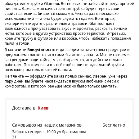
обладателем трубки Glamour. Во-первых, не забывайте регулярно её
чистить. Даже самая качественная трубка будет терять свои
свойства, если забивается смолами. Чистка раз в несколько
использований — и она будет служить годами. Во-вторых,
экспериментируйте с различными травами. Glamour даёт
возможность прочувствовать вкусы и ароматы, раскрыть тонкие
ноты, которые в других устройствах просто теряются. В-третьих,
храните трубку в футляре или коробке, чтобы избежать попадания
пыли и грязи.
В магазине
Bongstar
мы всегда следим за качеством продукции и
предлагаем только то, что сами бы использовали. Мы не гоняемся
за трендами ради хайпа, мы выбираем то, что действительно
работает. Поэтому если вы всё ещё в поиске идеальной трубки —
возможно, вы только что её нашли.
Не тяните — оформляйте заказ прямо сейчас. Уверен, уже через
пару дней вы будете наслаждаться вкусом любимой смеси с
комфортом, о котором раньше можно было только мечтать.
Доставка в
Киев
Самовывоз из
наших магазинов
Бесплатно
Забрать сегодня с 10:00 ул Драгоманова
31