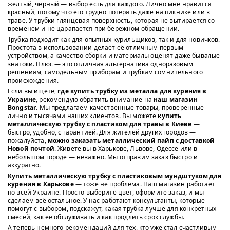
желтый, черный — выбор есть для каждого. Лично мне нравится
красный, потому что его трудно потерять даже на пикнике или в
траве. У трубки глянцевая поверхность, которая не вытирается со
временем и не царапается при бережном обращении.
Трубка подходит как для опытных курильщиков, так и для новичков.
Простота в использовании делает её отличным первым
устройством, а качество сборки и материалы оценят даже бывалые
знатоки. Плюс — это отличная альтернатива одноразовым
решениям, самодельным приборам и трубкам сомнительного
происхождения.
Если вы ищете,
где купить трубку из металла для курения в
Украине
, рекомендую обратить внимание на
наш магазин
Bongstar
. Мы предлагаем качественные товары, проверенные
лично и тысячами наших клиентов. Вы можете
купить
металлическую трубку с пластиком для травы в Киеве
—
быстро, удобно, с гарантией. Для жителей других городов —
пожалуйста,
можно заказать металлический пайп с доставкой
Новой почтой
. Живете вы в Харькове, Львове, Одессе или в
небольшом городе — неважно. Мы отправим заказ быстро и
аккуратно.
Купить металлическую трубку с пластиковым мундштуком для
курения в Харькове
— тоже не проблема. Наш магазин работает
по всей Украине. Просто выберите цвет, оформите заказ, и мы
сделаем всё остальное. У нас работают консультанты, которые
помогут с выбором, подскажут, какая трубка лучше для конкретных
смесей, как её обслуживать и как продлить срок службы.
А теперь немного рекомендаций для тех, кто уже стал счастливым