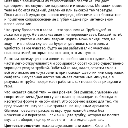
металла с элементами из термостойкого пластика. Это дает
одновременно ощущение надежности и комфорта. Металлическое
тело не боится падений, давления или высокой температуры.
Пластиковый мундштук, в свою очередь, обеспечивает безопасное
и приятное соприкосновение с губами даже при интенсивном
использовании.
Что сразу бросается в глаза — это эргономика. Трубка удобно
ложится в руку. Не выскальзывает, не перевешивает. Каждый изгиб
сделан с учетом анатомии ладони. Курить можно сидя, стоя, на
ходу — и в любом случае вы будете чувствовать контроль и
удобство. Такое чувство, будто её разрабатывали с участием
пользователей, которые точно знают, что им нужно.
Важным преимуществом является разборная конструкция. Все
части легко откручиваются и собираются обратно. Это существенно
упрощает уход за трубкой. Забитый канал, налет, остатки смолы —
всё это можно легко устранить при помощи щеточки или спиртовых
салфеток. Регулярная чистка занимает считанные минуты, а в
результате трубка продолжает работать как новая, без привкусов и
гари.
Что касается самой тяги — она ровная, без рывков, с умеренным
сопротивлением. Дым поступает плавно, охлаждается благодаря
изогнутой форме и не обжигает. Это особенно важно для тех, кто
предпочитает натуральные травы с насыщенным ароматом.
Glamour позволяет раскрыть вкус курительной смеси без
искажений и перегрева. Если вы ищете трубку, которая не портит
вкус, а наоборот, подчеркивает его — эта модель для вас.
Цветовые решения
тоже заслуживают внимания. Красный,