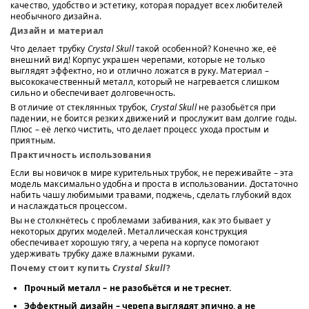
качество, удобство и эстетику, которая порадует всех любителей
необычного дизайна.
Дизайн и материал
Что делает трубку
Crystal Skull
такой особенной? Конечно же, её
внешний вид! Корпус украшен черепами, которые не только
выглядят эффектно, но и отлично ложатся в руку. Материал –
высококачественный металл, который не нагревается слишком
сильно и обеспечивает долговечность.
В отличие от стеклянных трубок,
Crystal Skull
не разобьётся при
падении, не боится резких движений и прослужит вам долгие годы.
Плюс – её легко чистить, что делает процесс ухода простым и
приятным.
Практичность использования
Если вы новичок в мире курительных трубок, не переживайте – эта
модель максимально удобна и проста в использовании. Достаточно
набить чашу любимыми травами, поджечь, сделать глубокий вдох
и наслаждаться процессом.
Вы не столкнётесь с проблемами забивания, как это бывает у
некоторых других моделей. Металлическая конструкция
обеспечивает хорошую тягу, а черепа на корпусе помогают
удерживать трубку даже влажными руками.
Почему стоит купить
Crystal Skull
?
Прочный металл
– не разобьётся и не треснет.
Эффектный дизайн
– черепа выглядят эпично, а не