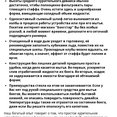
Высоты среднего курительного девайса обычно
достаточно, чтобы полноценно фильтровать пары
тлеющего стаффа. Очень кстати здесь и шарообразная
форма, вмещающая солидный объем жидкости;
Односоставный съемный шлиф легко вынимается из
колбы в процессе работы устройства или при его мытье.
Посетив интернет-магазин "Бонгстар" Вы без особых
усилий, в любой момент времени, дополните его сеточкой
подходящего размера;
Очищенный в воде дым уходит в горловину, её
рекомендуем заполнить кубиками льда, поместив их на
специальные шипы. Прохладные клубы можно вдыхать, не
обжигая горло, а значит, эффект от стаффа будет полнее и
ярче;
Конструкция без лишних деталей предельно проста и
удобна, когда дело касается мытья. Во-первых, ускоряется
слив отработанной жидкости из бонга. Во-вторых, осадок
не задерживается в емкости благодаря её обтекаемой
форме;
Преимущества стекла на этом не заканчиваются. Если у
Вас нет под рукой специального средства для мытья
бонгов, Вы можете воспользоваться любой бытовой
химией, не опасаясь повредить поверхность девайса.
Температура воды также не отразится на состоянии бонга,
даже если Вы решите ополоснуть его кипятком.
Наш богатый опыт говорит о том, что простое курительное