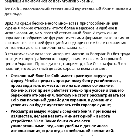
радующей бонгоманов со всех уголков Украины.
Ice Colb – классический стеклянный курительный бонг с шипами
для льда
Вряд ли среди бесконечного множества приспособлений для
курения можно отыскать что-то более надежное и удобное в
использовании, чем простой стеклянный бонг. И пусть он не
поражает воображение футуристическими формами, зато отлично
справляется со своей функцией и подходит всем без исключения –
от новичка до опытного бонгопользователя.
В тематическом каталоге интернет-магазина Bongstar Вы без труда
отыщете такую "рабочую лошадку", причем по самой скромной
цене в Украине. Приглядитесь, например, к Ice Colb на фото. Этот
простой, но эффектный девайс хорош по всем статьям:
Стеклянный бонг Ice Colb имеет красивую округлую
форму. Чтобы придать прозрачному бонгу устойчивость,
производитель поместил его на широкое основание.
Конечно, этот прием работает только при условии Вашего
бережного отношения, поэтому не стоит рассматривать Ice
Colb как походный девайс для курения. В домашних
условиях он будет чувствовать себя гораздо лучше;
Рассматриваемую модель среднего бонга, при всем её
изяществе, нельзя назвать миниатюрной – высота
устройства 30 см. Такие бонги считаются
универсальными, ведь они удобны и для личного
использования, и для отдыха небольшой компанией;