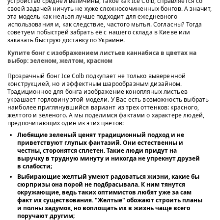
устройство средней величины, такое как Ice Colb, справляется со
своей задачей ничуть не хуже сложносочиненных бонгов. А значит,
эта модель как нельзя лучше подходит для ежедневного
использования и, как следствие, частого мытья. Согласны? Тогда
советуем побыстрей забрать её с нашего склада в Киеве или
заказать быструю доставку по Украине.
Купите бонг с изображением листьев каннабиса в цветах на
выбор: зеленом, желтом, красном
Прозрачный бонг Ice Colb подкупает не только выверенной
конструкцией, но и эффектным шарообразным дизайном.
Традиционное для бонга изображение конопляных листьев
украшает горловину этой модели. У Вас есть возможность выбрать
наиболее приглянувшийся вариант из трех оттенков: красного,
желтого и зеленого. А мы поделимся фактами о характере людей,
предпочитающих один из этих цветов:
Любящие зеленый ценят традиционный подход и не
приветствуют глупых фантазий. Они естественны и
честны, сторонятся сплетен. Такие люди придут на
выручку в трудную минуту и никогда не упрекнут друзей
в слабости;
Выбирающие желтый умеют радоваться жизни, какие бы
сюрпризы она порой не подбрасывала. К ним тянутся
окружающие, ведь таких оптимистов любят уже за сам
факт их существования. "Желтые" обожают строить планы
и полны задумок, но воплощать их в жизнь чаще всего
поручают другим;