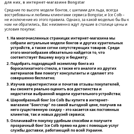
для них, в интернет-магазине Bongstar
Средние по высоте модели бонгов, с шипами для льда, всегда
востребованы и любимы клиентами сервиса Bongstar, и Ice Colb –
не исключение из этого правила. Однако, за какой моделью бы Вы к
нам ни обратились, Вас неизменно ждут лучшие в столице цены и
условия покупки:
На многочисленных страницах интернет-магазина мы
собрали актуальные модели бонгов и других курительных
устройств, а также сотни сопутствующих товаров. Среди
этого многообразия обязательно найдется то, что
соответствует Вашему вкусу и бюджету;
Подобрать подходящий экземпляр бонга из
боросиликатного стекла, а также его аналоги из других
материалов Вам помогут консультанты и сделают это
совершенно бесплатно;
Изучив характеристики и почитав отзывы покупателей,
вы сможете реально оценить все достоинства и
недостатки выбранной модели курительного устройства;
Шарообразный бонг Ice Colb Вы купите в интернет-
магазине "Бонгстар" по самой выгодной цене, получив на
него существенную скидку – это касается как постоянных
клиентов, так и новых друзей сервиса;
Оплачивайте покупку удобным способом и получите
прозрачный бонг Ice Colb прямо на дом с помощью услуг
службы доставки, работающей по всей Украине.