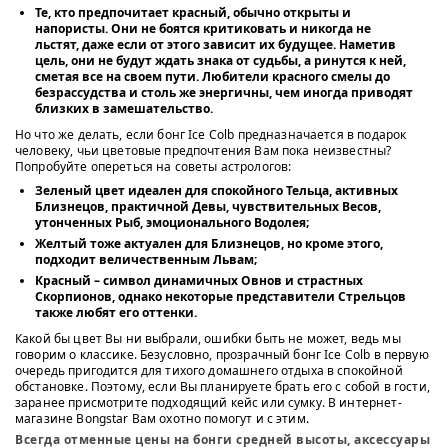
Те, кто предпочитает красный, обычно открыты и
напористы. Они не боятся критиковать и никогда не
льстят, даже если от этого зависит их будущее. Наметив
цель, они не будут ждать знака от судьбы, а ринутся к ней,
сметая все на своем пути. Любители красного смелы до
безрассудства и столь же энергичны, чем иногда приводят
близких в замешательство.
Но что же делать, если бонг Ice Colb предназначается в подарок
человеку, чьи цветовые предпочтения Вам пока неизвестны?
Попробуйте опереться на советы астрологов:
Зеленый цвет идеален для спокойного Тельца, активных
Близнецов, практичной Девы, чувствительных Весов,
утонченных Рыб, эмоционального Водолея;
Желтый тоже актуален для Близнецов, но кроме этого,
подходит величественным Львам;
Красный – символ динамичных Овнов и страстных
Скорпионов, однако некоторые представители Стрельцов
также любят его оттенки.
Какой бы цвет Вы ни выбрали, ошибки быть не может, ведь мы
говорим о классике. Безусловно, прозрачный бонг Ice Colb в первую
очередь пригодится для тихого домашнего отдыха в спокойной
обстановке. Поэтому, если Вы планируете брать его с собой в гости,
заранее присмотрите подходящий кейс или сумку. В интернет-
магазине Bongstar Вам охотно помогут и с этим.
Всегда отменные цены на бонги средней высоты, аксессуары