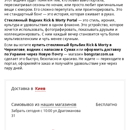
Этот водник будет понятен тем, кто ловил вайб портала,
пересматривал сезоны по ночам, или просто любит оригинальные
вещи с юмором. Его сложно перепутать или проигнорировать. Это
не стандартный бонг — это история, которая оживает в руках.
Стеклянный Водник Rick & Morty Portal
— это стиль, ирония,
культура и удовольствие в одном флаконе. Это устройство, которое
хочется использовать, фотографировать, показывать друзьям и
коллекционировать. С ним каждый вечер становится чуть более
мультивселенским и чуть менее скучным.
Если вы хотите
купить стеклянный бульбик Rick & Morty в
Чернигове
,
водник с напасом в Сумах
или
оформить доставку
по Украине через Новую Почту
— магазин
bongstar.com.ua
сделает это быстро, безопасно и красиво. Не ждите — переходите в
портал, оформляйте заказ и получайте удовольствие уже через
пару дней.
Доставка в
Киев
Самовывоз из
наших магазинов
Бесплатно
Забрать сегодня с 10:00 ул Драгоманова
31