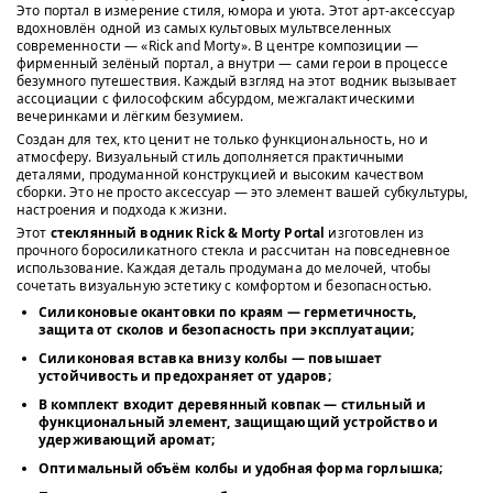
Это портал в измерение стиля, юмора и уюта. Этот арт-аксессуар
вдохновлён одной из самых культовых мультвселенных
современности — «Rick and Morty». В центре композиции —
фирменный зелёный портал, а внутри — сами герои в процессе
безумного путешествия. Каждый взгляд на этот водник вызывает
ассоциации с философским абсурдом, межгалактическими
вечеринками и лёгким безумием.
Создан для тех, кто ценит не только функциональность, но и
атмосферу. Визуальный стиль дополняется практичными
деталями, продуманной конструкцией и высоким качеством
сборки. Это не просто аксессуар — это элемент вашей субкультуры,
настроения и подхода к жизни.
Этот
стеклянный водник Rick & Morty Portal
изготовлен из
прочного боросиликатного стекла и рассчитан на повседневное
использование. Каждая деталь продумана до мелочей, чтобы
сочетать визуальную эстетику с комфортом и безопасностью.
Силиконовые окантовки
по краям — герметичность,
защита от сколов и безопасность при эксплуатации;
Силиконовая вставка внизу колбы
— повышает
устойчивость и предохраняет от ударов;
В комплект входит
деревянный ковпак
— стильный и
функциональный элемент, защищающий устройство и
удерживающий аромат;
Оптимальный объём колбы и удобная форма горлышка;