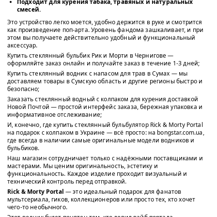
Подходит для курения табака, травяных и натуральных
смесей.
Это устройство легко моется, удобно держится в руке и смотрится
как произведение поп-арта. Уровень фандома зашкаливает, и при
этом вы получаете действительно удобный и функциональный
аксессуар.
Купить стеклянный бульбик Рик и Морти в Чернигове —
оформляйте заказ онлайн и получайте заказ в течение 1-3 дней;
Купить стеклянный водник с напасом для трав в Сумах — мы
доставляем товары в Сумскую область и другие регионы быстро и
безопасно;
Заказать стеклянный водный с колпаком для курения доставкой
Новой Почтой — простой интерфейс заказа, бережная упаковка и
информативное отслеживание;
И, конечно, где купить стеклянный бульбулятор Rick & Morty Portal
на подарок с колпаком в Украине — всё просто: на bongstar.com.ua,
где всегда в наличии самые оригинальные модели водников и
бульбиков.
Наш магазин сотрудничает только с надёжными поставщиками и
мастерами. Мы ценим оригинальность, эстетику и
функциональность. Каждое изделие проходит визуальный и
технический контроль перед отправкой.
Rick & Morty Portal
— это идеальный подарок для фанатов
мультсериала, гиков, коллекционеров или просто тех, кто хочет
чего-то необычного.