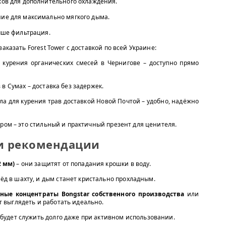
ков для дополнительного охлаждения.
ие для максимально мягкого дыма.
чше фильтрация.
аказать Forest Tower с доставкой по всей Украине:
 курения органических смесей в Чернигове – доступно прямо
в Сумах – доставка без задержек.
ла для курения трав доставкой Новой Почтой – удобно, надёжно
ором – это стильный и практичный презент для ценителя.
и рекомендации
2 мм)
– они защитят от попадания крошки в воду.
ёд в шахту, и дым станет кристально прохладным.
ные концентраты Bongstar собственного производства
или
ет выглядеть и работать идеально.
 будет служить долго даже при активном использовании.