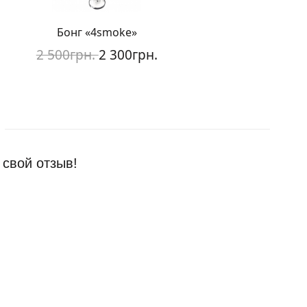
Бонг «4smoke»
Стеклянный бо
2 500грн.
2 300грн.
4 000грн
 свой отзыв!