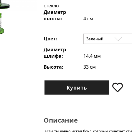
стекло
Диаметр
шахты:
4 см
Цвет:
Диаметр
шлифа:
14.4 мм
Высота:
33 см
Купить
Описание
Если ты давно искал бонг, который сочетает ст