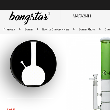
МАГАЗИН
>
>
>
>
Главная
Бонги
Бонги Стеклянные
Бонги Люкс
Сте
SALE