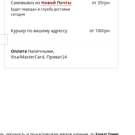
Самовывоз из
Новой Почты
от 35грн
Будет передан в службу доставки
сегодня
Курьер по вашему адрессу
от 100грн
Оплата
Наличными,
Visa/MasterCard, Приват24
иль, прочность и по-настоящему мягкое курение, то
Forest Tower