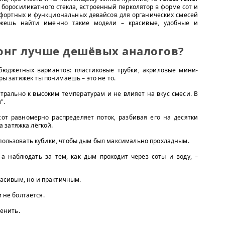
из боросиликатного стекла, встроенный перколятор в форме сот и
мфортных и функциональных девайсов для органических смесей
ешь найти именно такие модели – красивые, удобные и
онг лучше дешёвых аналогов?
бюджетных вариантов: пластиковые трубки, акриловые мини-
ары затяжек ты понимаешь – это не то.
трально к высоким температурам и не влияет на вкус смеси. В
".
от равномерно распределяет поток, разбивая его на десятки
а затяжка лёгкой.
ользовать кубики, чтобы дым был максимально прохладным.
 а наблюдать за тем, как дым проходит через соты и воду, –
красивым, но и практичным.
 не болтается.
менить.