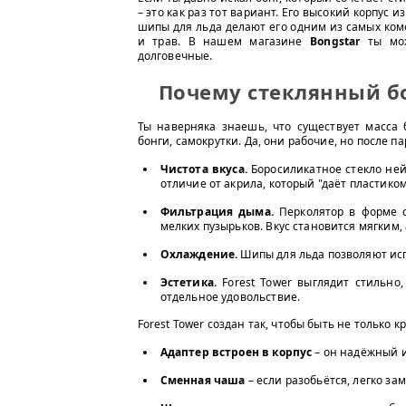
– это как раз тот вариант. Его высокий корпус 
шипы для льда делают его одним из самых ко
и трав. В нашем магазине
Bongstar
ты мож
долговечные.
Почему стеклянный б
Ты наверняка знаешь, что существует масса 
бонги, самокрутки. Да, они рабочие, но после п
Чистота вкуса.
Боросиликатное стекло ней
отличие от акрила, который "даёт пластиком
Фильтрация дыма.
Перколятор в форме с
мелких пузырьков. Вкус становится мягким, 
Охлаждение.
Шипы для льда позволяют исп
Эстетика.
Forest Tower выглядит стильно,
отдельное удовольствие.
Forest Tower создан так, чтобы быть не только 
Адаптер встроен в корпус
– он надёжный и
Сменная чаша
– если разобьётся, легко за