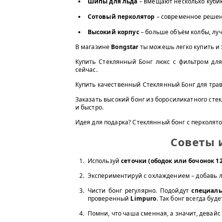
Шипы для льда
– вмещают несколько куби
Сотовый перколятор
– современное решен
Высокий корпус
– больше объём колбы, лу
В магазине
Bongstar
ты можешь легко купить и з
Купить Стеклянный Бонг люкс с фильтром для
сейчас.
Купить качественный Стеклянный Бонг для трав 
Заказать высокий бонг из боросиликатного стек
и быстро.
Идея для подарка? Стеклянный бонг с перколят
Советы 
Используй
сеточки (ободок или бочонок 1
Экспериментируй с охлаждением – добавь л
Чисти бонг регулярно. Подойдут
специаль
проверенный
Limpuro
. Так бонг всегда буд
Помни, что чаша сменная, а значит, девайс