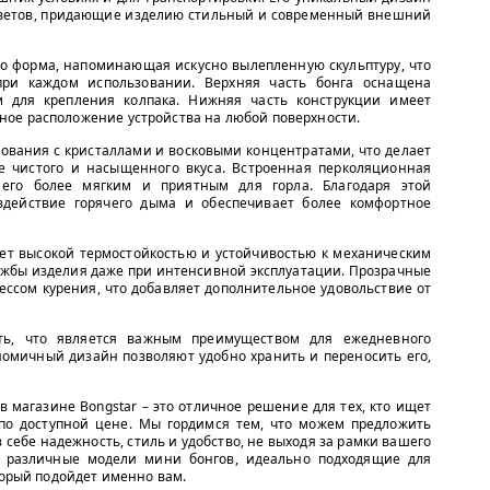
 цветов, придающие изделию стильный и современный внешний
го форма, напоминающая искусно вылепленную скульптуру, что
 при каждом использовании. Верхняя часть бонга оснащена
 для крепления колпака. Нижняя часть конструкции имеет
ое расположение устройства на любой поверхности.
ования с кристаллами и восковыми концентратами, что делает
 чистого и насыщенного вкуса. Встроенная перколяционная
 его более мягким и приятным для горла. Благодаря этой
здействие горячего дыма и обеспечивает более комфортное
дает высокой термостойкостью и устойчивостью к механическим
лужбы изделия даже при интенсивной эксплуатации. Прозрачные
ессом курения, что добавляет дополнительное удовольствие от
ать, что является важным преимуществом для ежедневного
номичный дизайн позволяют удобно хранить и переносить его,
в магазине Bongstar – это отличное решение для тех, кто ищет
по доступной цене. Мы гордимся тем, что можем предложить
себе надежность, стиль и удобство, не выходя за рамки вашего
 различные модели мини бонгов, идеально подходящие для
торый подойдет именно вам.