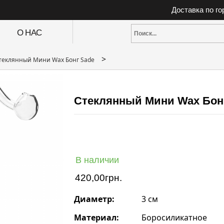
Доставка по г
О НАС
>
теклянный Мини Wax Бонг Sade
Стеклянный Мини Wax Бон
В наличии
420,00
грн.
Диаметр:
3 см
Материал:
Боросиликатное