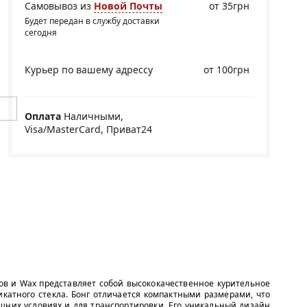
Самовывоз из
Новой Почты
от 35грн
Будет передан в службу доставки
сегодня
Курьер по вашему адрессу
от 100грн
Оплата
Наличными,
Visa/MasterCard, Приват24
ов и Wax представляет собой высококачественное курительное
икатного стекла. Бонг отличается компактными размерами, что
шних условиях и для транспортировки. Его уникальный дизайн