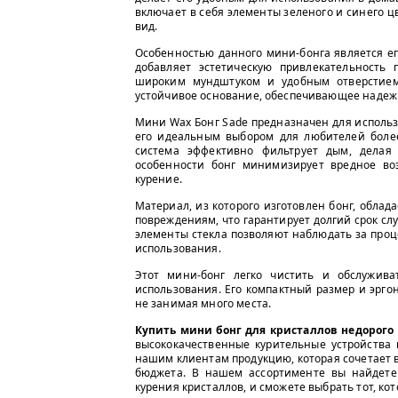
включает в себя элементы зеленого и синего
вид.
Особенностью данного мини-бонга является е
добавляет эстетическую привлекательность
широким мундштуком и удобным отверстием
устойчивое основание, обеспечивающее надежн
Мини Wax Бонг Sade предназначен для использ
его идеальным выбором для любителей более
система эффективно фильтрует дым, делая
особенности бонг минимизирует вредное во
курение.
Материал, из которого изготовлен бонг, обла
повреждениям, что гарантирует долгий срок с
элементы стекла позволяют наблюдать за проц
использования.
Этот мини-бонг легко чистить и обслужив
использования. Его компактный размер и эрго
не занимая много места.
Купить мини бонг для кристаллов недорого
высококачественные курительные устройства 
нашим клиентам продукцию, которая сочетает в 
бюджета. В нашем ассортименте вы найдете
курения кристаллов, и сможете выбрать тот, ко