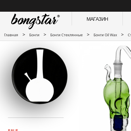
МАГАЗИН
>
>
>
>
Главная
Бонги
Бонги Стеклянные
Бонги Oil Wax
С
SALE