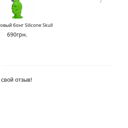
бонг Silicone Skull
Силиконовый Бонг Hi
90грн.
1 350грн.
 свой отзыв!