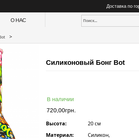
Доставка по г
О НАС
>
Bot
Силиконовый Бонг Bot
В наличии
720,00
грн.
Высота:
20 см
Материал:
Силикон,