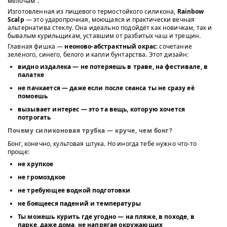
мелочам".
Изготовленная из пищевого термостойкого силикона,
Rainbow
Scalp
— это ударопрочная, моющаяся и практически вечная
альтернатива стеклу. Она идеально подойдёт как новичкам, так и
бывалым курильщикам, уставшим от разбитых чаш и трещин.
Главная фишка —
неоново-абстрактный окрас
: сочетание
зелёного, синего, белого и капли бунтарства. Этот дизайн:
видно издалека — не потеряешь в траве, на фестивале, в
палатке
не пачкается — даже если после сеанса ты не сразу её
помоешь
вызывает интерес — это та вещь, которую хочется
потрогать
Почему силиконовая трубка — круче, чем бонг?
Бонг, конечно, культовая штука. Но иногда тебе нужно что-то
проще:
не хрупкое
не громоздкое
не требующее водной подготовки
не боящееся падений и температуры
Ты можешь курить где угодно
— на пляже, в походе, в
парке, даже дома, не напрягая окружающих