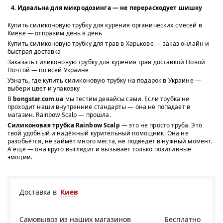
Идеальна для микродозинга
— не перерасходует шишку
Купить силиконовую трубку для курения органических смесей в
Киеве — отправим день в день
Купить силиконовую трубку для трав в Харькове — заказ онлайн и
быстрая доставка
Заказать силиконовую трубку для курения трав доставкой Новой
Почтой — по всей Украине
Узнать, где купить силиконовую трубку на подарок в Украине —
выбери цвет и упаковку
В
bongstar.com.ua
мы тестим девайсы сами. Если трубка не
проходит наши внутренние стандарты — она не попадает в
магазин. Rainbow Scalp — прошла.
Силиконовая трубка Rainbow Scalp
— это не просто труба. Это
твой удобный и надёжный курительный помощник. Она не
разобьётся, не займёт много места, не подведёт в нужный момент.
А ещё — она круто выглядит и вызывает только позитивные
эмоции.
Доставка в
Киев
Самовывоз из
наших магазинов
Бесплатно