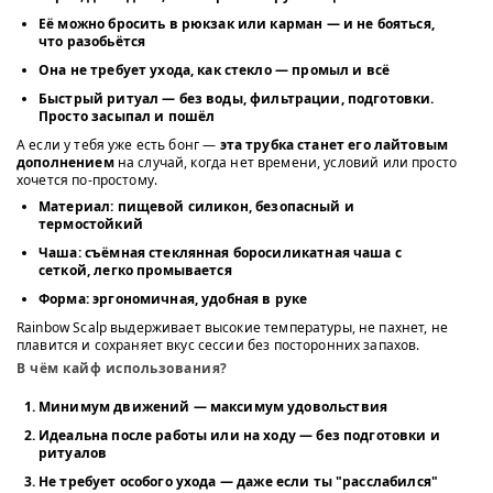
Её можно бросить в рюкзак или карман
— и не бояться,
что разобьётся
Она не требует ухода, как стекло
— промыл и всё
Быстрый ритуал
— без воды, фильтрации, подготовки.
Просто засыпал и пошёл
А если у тебя уже есть бонг —
эта трубка станет его лайтовым
дополнением
на случай, когда нет времени, условий или просто
хочется по-простому.
Материал:
пищевой силикон, безопасный и
термостойкий
Чаша:
съёмная стеклянная боросиликатная чаша с
сеткой, легко промывается
Форма:
эргономичная, удобная в руке
Rainbow Scalp выдерживает высокие температуры, не пахнет, не
плавится и сохраняет вкус сессии без посторонних запахов.
В чём кайф использования?
Минимум движений — максимум удовольствия
Идеальна после работы или на ходу
— без подготовки и
ритуалов
Не требует особого ухода
— даже если ты "расслабился"