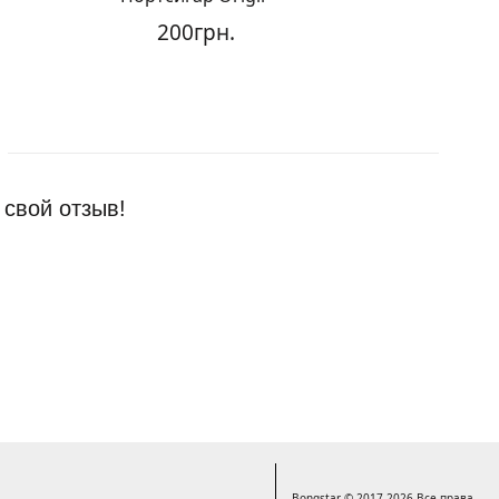
200грн.
20
 свой отзыв!
Bongstar © 2017-2026 Все права