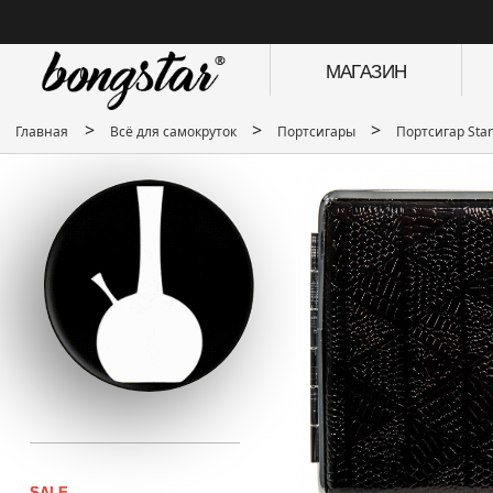
МАГАЗИН
>
>
>
Главная
Всё для самокруток
Портсигары
Портсигар Sta
SALE