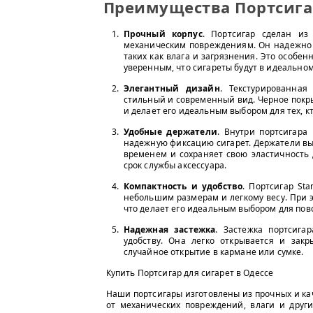
Преимущества Портсигар
Прочный корпус
. Портсигар сделан из 
механическим повреждениям. Он надежно 
таких как влага и загрязнения. Это особен
уверенным, что сигареты будут в идеальном
Элегантный дизайн
. Текстурированная
стильный и современный вид. Черное покр
и делает его идеальным выбором для тех, к
Удобные держатели
. Внутри портсигара
надежную фиксацию сигарет. Держатели вы
временем и сохраняет свою эластичность 
срок службы аксессуара.
Компактность и удобство
. Портсигар St
небольшим размерам и легкому весу. При э
что делает его идеальным выбором для пов
Надежная застежка
. Застежка портсига
удобству. Она легко открывается и зак
случайное открытие в кармане или сумке.
Купить Портсигар для сигарет в Одессе
Наши портсигары изготовлены из прочных и ка
от механических повреждений, влаги и друг