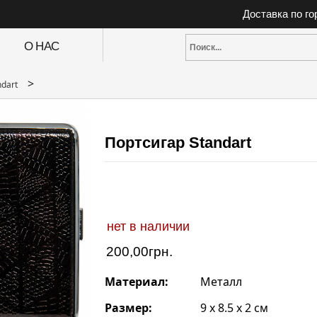
Доставка по г
О НАС
>
ndart
Портсигар Standart
нет в наличии
200,00
грн.
Материал:
Металл
Размер:
9 x 8.5 x 2 см