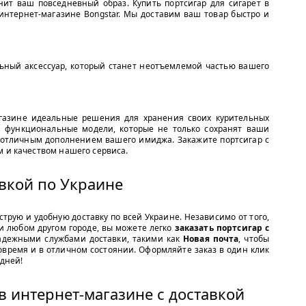
нит ваш повседневный образ. Купить портсигар для сигарет в
интернет-магазине Bongstar. Мы доставим ваш товар быстро и
льный аксессуар, который станет неотъемлемой частью вашего
газине идеальные решения для хранения своих курительных
 функциональные модели, которые не только сохранят ваши
т отличным дополнением вашего имиджа. Закажите портсигар с
м и качеством нашего сервиса.
авкой по Украине
трую и удобную доставку по всей Украине. Независимо от того,
ли любом другом городе, вы можете легко
заказать портсигар с
адежными службами доставки, такими как
Новая почта
, чтобы
вовремя и в отличном состоянии. Оформляйте заказ в один клик
 дней!
в интернет-магазине с доставкой