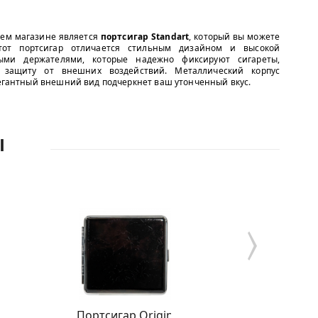
шем магазине является
портсигар Standart
, который вы можете
тот портсигар отличается стильным дизайном и высокой
ыми держателями, которые надежно фиксируют сигареты,
 защиту от внешних воздействий. Металлический корпус
элегантный внешний вид подчеркнет ваш утонченный вкус.
Ы
Портсигар Origin
Портс