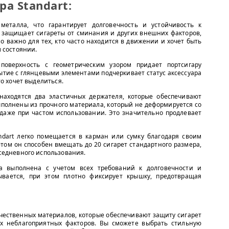
а Standart:
металла, что гарантирует долговечность и устойчивость к
защищает сигареты от сминания и других внешних факторов,
но важно для тех, кто часто находится в движении и хочет быть
 состоянии.
 поверхность с геометрическим узором придает портсигару
ытие с глянцевыми элементами подчеркивает статус аксессуара
то хочет выделиться.
 находятся два эластичных держателя, которые обеспечивают
полнены из прочного материала, который не деформируется со
даже при частом использовании. Это значительно продлевает
andart легко помещается в карман или сумку благодаря своим
том он способен вмещать до 20 сигарет стандартного размера,
седневного использования.
ра выполнена с учетом всех требований к долговечности и
рывается, при этом плотно фиксирует крышку, предотвращая
чественных материалов, которые обеспечивают защиту сигарет
их неблагоприятных факторов. Вы сможете выбрать стильную