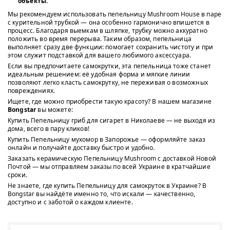
объекты.
Мы рекомендуем использовать пепельницу Mushroom House в паре
с курительной трубкой — она особенно гармонично впишется в
процесс. Благодаря выемкам в шляпке, трубку можно аккуратно
положить во время перерыва. Таким образом, пепельница
выполняет сразу две функции: помогает сохранить чистоту и при
этом служит подставкой для вашего любимого аксессуара.
Если вы предпочитаете самокрутки, эта пепельница тоже станет
идеальным решением: её удобная форма и мягкие линии
позволяют легко класть самокрутку, не переживая о возможных
повреждениях.
Ищете, где можно приобрести такую красоту? В нашем магазине
Bongstar
вы можете:
Купить Пепельницу гриб для сигарет в Николаеве — не выходя из
дома, всего в пару кликов!
Купить Пепельницу мухомор в Запорожье — оформляйте заказ
онлайн и получайте доставку быстро и удобно.
Заказать керамическую Пепельницу Mushroom с доставкой Новой
Почтой — мы отправляем заказы по всей Украине в кратчайшие
сроки.
Не знаете, где купить Пепельницу для самокруток в Украине? В
Bongstar вы найдёте именно то, что искали — качественно,
доступно и с заботой о каждом клиенте.