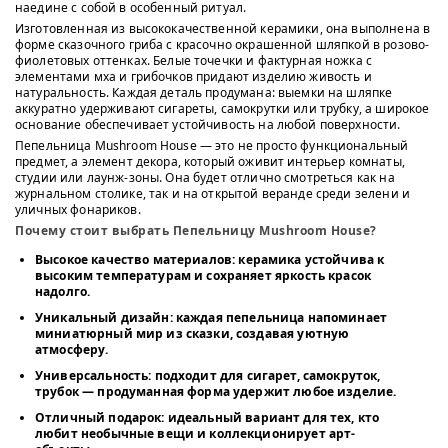
наедине с собой в особенный ритуал.
Изготовленная из высококачественной керамики, она выполнена в
форме сказочного гриба с красочно окрашенной шляпкой в розово-
фиолетовых оттенках. Белые точечки и фактурная ножка с
элементами мха и грибочков придают изделию живость и
натуральность. Каждая деталь продумана: выемки на шляпке
аккуратно удерживают сигареты, самокрутки или трубку, а широкое
основание обеспечивает устойчивость на любой поверхности.
Пепельница Mushroom House — это не просто функциональный
предмет, а элемент декора, который оживит интерьер комнаты,
студии или лаунж-зоны. Она будет отлично смотреться как на
журнальном столике, так и на открытой веранде среди зелени и
уличных фонариков.
Почему стоит выбрать Пепельницу Mushroom House?
Высокое качество материалов
: керамика устойчива к
высоким температурам и сохраняет яркость красок
надолго.
Уникальный дизайн
: каждая пепельница напоминает
миниатюрный мир из сказки, создавая уютную
атмосферу.
Универсальность
: подходит для сигарет, самокруток,
трубок — продуманная форма удержит любое изделие.
Отличный подарок
: идеальный вариант для тех, кто
любит необычные вещи и коллекционирует арт-