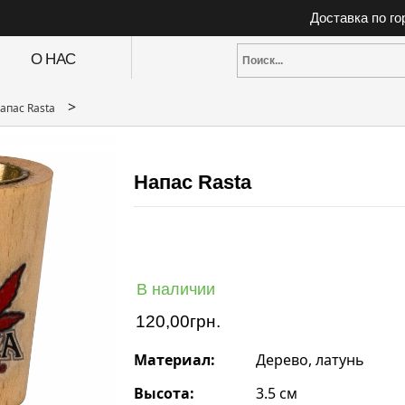
Доставка по г
О НАС
>
апас Rasta
Напас Rasta
В наличии
120,00
грн.
Материал:
Дерево, латунь
Высота:
3.5 см