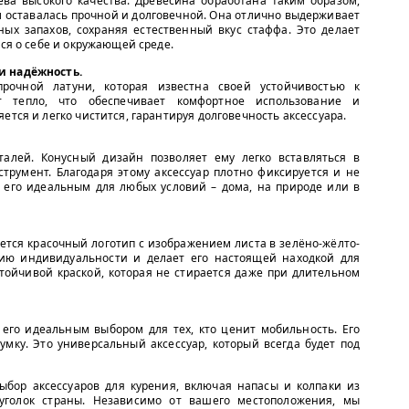
ева высокого качества. Древесина обработана таким образом,
м оставалась прочной и долговечной. Она отлично выдерживает
ых запахов, сохраняя естественный вкус стаффа. Это делает
тся о себе и окружающей среде.
и надёжность.
прочной латуни, которая известна своей устойчивостью к
т тепло, что обеспечивает комфортное использование и
ется и легко чистится, гарантируя долговечность аксессуара.
алей. Конусный дизайн позволяет ему легко вставляться в
трумент. Благодаря этому аксессуар плотно фиксируется и не
т его идеальным для любых условий – дома, на природе или в
ется красочный логотип с изображением листа в зелёно-жёлто-
лию индивидуальности и делает его настоящей находкой для
стойчивой краской, которая не стирается даже при длительном
 его идеальным выбором для тех, кто ценит мобильность. Его
умку. Это универсальный аксессуар, который всегда будет под
бор аксессуаров для курения, включая напасы и колпаки из
 уголок страны. Независимо от вашего местоположения, мы