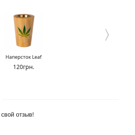
Наперсток Leaf
Колпак Real 
120грн.
120грн
 свой отзыв!