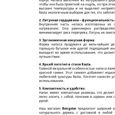
Корпус напаса выполнен из натурального дер
чтобы она была приятной на ощупь, но при это
высокие температуры и не выделяет неприятн
Rasta экологичным выбором для тех, кто заботи
2. Латунная сердцевина – функциональность 
Внутренняя часть напаса изготовлена из 
нагреванию. Она равномерно распределяе
минимизирует риск перегрева. Латунь не окисля
3. Эргономичная конусная форма.
Форма напаса продумана до мельчайших дет
горлышко бутылки или другой подходящий инс
выпадает во время использования, что делае
путешествии.
4. Яркий логотип в стиле Rasta.
Главной визуальной особенностью напаса явля
красной гамме. Этот символ добавляет изде
любителей культуры Rasta. Логотип нанесён у
использовании.
5. Компактность и удобство.
Напас имеет компактные размеры, что делает
легко носить с собой, положив в карман или с
рукой.
Наш магазин
Bongstar
предлагает широкий вы
натурального дерева, с доставкой в любой