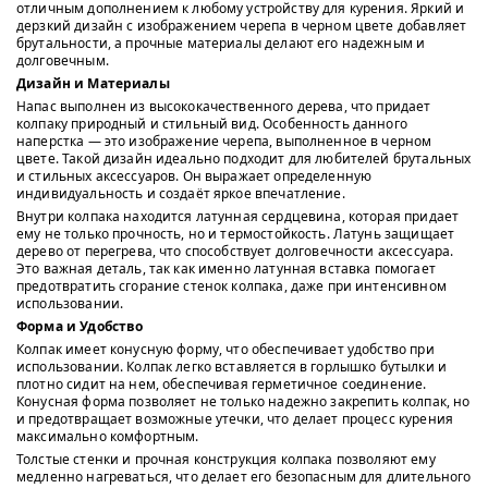
отличным дополнением к любому устройству для курения. Яркий и
дерзкий дизайн с изображением черепа в черном цвете добавляет
брутальности, а прочные материалы делают его надежным и
долговечным.
Дизайн и Материалы
Напас выполнен из высококачественного дерева, что придает
колпаку природный и стильный вид. Особенность данного
наперстка — это изображение черепа, выполненное в черном
цвете. Такой дизайн идеально подходит для любителей брутальных
и стильных аксессуаров. Он выражает определенную
индивидуальность и создаёт яркое впечатление.
Внутри колпака находится латунная сердцевина, которая придает
ему не только прочность, но и термостойкость. Латунь защищает
дерево от перегрева, что способствует долговечности аксессуара.
Это важная деталь, так как именно латунная вставка помогает
предотвратить сгорание стенок колпака, даже при интенсивном
использовании.
Форма и Удобство
Колпак имеет конусную форму, что обеспечивает удобство при
использовании. Колпак легко вставляется в горлышко бутылки и
плотно сидит на нем, обеспечивая герметичное соединение.
Конусная форма позволяет не только надежно закрепить колпак, но
и предотвращает возможные утечки, что делает процесс курения
максимально комфортным.
Толстые стенки и прочная конструкция колпака позволяют ему
медленно нагреваться, что делает его безопасным для длительного