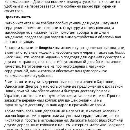
использования. Даже при высоких температурах колпак остается
удобным и не перегревается, что особенно важно при курении
сухих трав.
Практичность
Легко чистится и не требует особых усилий для ухода. Латунная
сердцевина помогает сохранить структуру и форму колпака, а
маслосборник в нижней части помогает собирать лишний
конденсат, предотвращая загрязнение устройства и обеспечивая
легкость в уходе.
В нашем магазине
Bongstar
вы можете купить деревянные колпаки,
включая стильные модели с изображением черепа, такие как
Напас
Black Skull
. Эти колпаки идеально подходят для курения сухих трав и
других экстрактов, сочетая в себе уникальный дизайн и отличное
качество. Изготовленные из прочного дерева с латунной
сердцевиной, наши колпаки обеспечат вам долгосрочное
использование и удобство.
Если вы хотите купить деревянные колпаки череп в Харькове,
Одессе или Днепре, у нас есть отличные предложения с доставкой
Новой почтой. Мы обеспечиваем быструю доставку по всей
Украине, так что вам не нужно беспокоиться о логистике. Просто
закажите деревянный колпак для шишек онлайн, и мы
гарантируем доставку на ваш адрес в кратчайшие сроки.
Кроме того, все наши деревянные наперстки, включая колпаки с
маслосборниками и прочными латунными сердцевинами, легко
чистятся и просты в использовании. Закажите
Напас Black Skull
или
другие деревянные колпаки в нашем интернет-магазине
Bongstar
с
гарантией доставки, и наслаждайтесь качественными