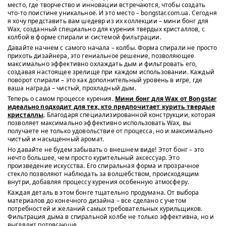
место, где творчество и инновации встречаются, чтобы создать
что-то поистине уникальное. И это место – bongstar.com.ua. Сегодня
я хочу представить вам шедевр из их коллекции – мини бонг для
Wax, созданный специально для курения твердых кристаллов, с
колбой в форме спирали и системой фильтрации.
Давайте начнем с самого начала – колбы. Форма спирали не просто
прихоть дизайнера, это гениальное решение, позволяющее
максимально эффективно охлаждать дым и фильтровать его,
создавая настоящее зрелище при каждом использовании. Каждый
поворот спирали – это как дополнительный уровень в игре, где
ваша награда – чистый, прохладный дым.
Теперь о самом процессе курения.
Мини бонг для Wax от Bongstar
идеально подходит для тех, кто предпочитает курить твердые
кристаллы
. Благодаря специализированной конструкции, которая
позволяет максимально эффективно использовать Wax, вы
получаете не только удовольствие от процесса, но и максимально
чистый и насыщенный аромат.
Но давайте не будем забывать о внешнем виде! Этот бонг – это
нечто большее, чем просто курительный аксессуар. Это
произведение искусства. Его спиральная форма и прозрачное
стекло позволяют наблюдать за волшебством, происходящим
внутри, добавляя процессу курения особенную атмосферу.
Каждая деталь в этом бонге тщательно продумана. От выбора
материалов до конечного дизайна – все сделано с учетом
потребностей и желаний самых требовательных курильщиков.
Фильтрация дыма в спиральной колбе не только эффективна, но и
выглядит потрясающе.