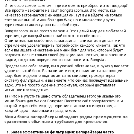
И теперь о самом важном – где же можно приобрести этот шедевр?
Все просто – заходите на сайт bongstar.com.ua. Это место, где
качество встречается с инновациями. Тут вы найдете не только
этот уникальный мини бонг для Wax, но и множество других
курительных аксессуаров на любой вкус.
Bongstar.com.ua не просто магазин. Это целый мир для любителей
курения, где каждый может найти что-то особенное.
Отличительная особенность магазина – внимание к деталям и
стремление удовлетворить потребности каждого клиента. Так что
если вы ищете качественный мини бонг для Wax, который будет
радовать вас не только своей функциональностью, но и внешним
видом, тогда вам определенно стоит посетить Bongstar.
Представьте себе: вечер, вы в уютной обстановке, в руках у вас этот
удивительный бонг. Вы зажигаете его, и начинается настоящее
шоу. Дым медленно поднимается по спирали, проходя через
систему фильтрации, и вы знаете, что сейчас последует идеальный
вдох. Это не просто курение, это ритуал, который доставляет
истинное наслаждение.
Так что не упустите шанс стать обладателем этого уникального
мини бонга для Wax от Bongstar. Посетите сайт bongstar.com.ua и
откройте для себя мир, где курение становится искусством, а
каждый вдох – маленьким праздником.
Мини бонги-вапорайзеры обладают рядом преимуществ по
сравнению с обычными трубками для кристаллов:
Более эффективная фильтрация
: Вапорайзеры часто