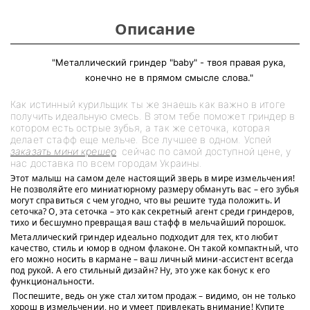
Описание
"Металлический гриндер "baby" - твоя правая рука,
конечно не в прямом смысле слова."
Как истинный курильщик ты же знаешь как важно в итоге
получить идеальную смесь. В этом тебе поможет гриндер в
котором есть острые зубья, а так же сеточка, которая
делает стафф еще мельче. Все лучшее в одном. Успей
заказать мини крешер
сейчас по самой доступной цене, у
нас доставка по всем городам Украины.
Этот малыш на самом деле настоящий зверь в мире измельчения!
Не позволяйте его миниатюрному размеру обмануть вас – его зубья
могут справиться с чем угодно, что вы решите туда положить. И
сеточка? О, эта сеточка – это как секретный агент среди гриндеров,
тихо и бесшумно превращая ваш стафф в мельчайший порошок.
Металлический гриндер идеально подходит для тех, кто любит
качество, стиль и юмор в одном флаконе. Он такой компактный, что
его можно носить в кармане – ваш личный мини-ассистент всегда
под рукой. А его стильный дизайн? Ну, это уже как бонус к его
функциональности.
Поспешите, ведь он уже стал хитом продаж – видимо, он не только
хорош в измельчении, но и умеет привлекать внимание! Купите