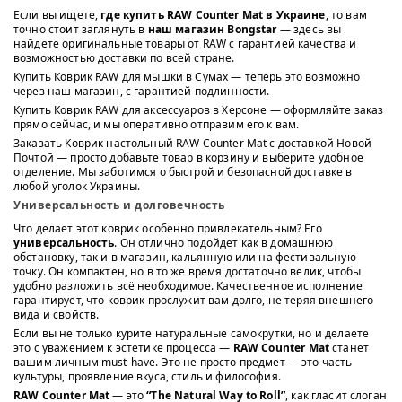
Если вы ищете,
где купить RAW Counter Mat в Украине
, то вам
точно стоит заглянуть в
наш магазин Bongstar
— здесь вы
найдете оригинальные товары от RAW с гарантией качества и
возможностью доставки по всей стране.
Купить Коврик RAW для мышки в Сумах — теперь это возможно
через наш магазин, с гарантией подлинности.
Купить Коврик RAW для аксессуаров в Херсоне — оформляйте заказ
прямо сейчас, и мы оперативно отправим его к вам.
Заказать Коврик настольный RAW Counter Mat с доставкой Новой
Почтой — просто добавьте товар в корзину и выберите удобное
отделение. Мы заботимся о быстрой и безопасной доставке в
любой уголок Украины.
Универсальность и долговечность
Что делает этот коврик особенно привлекательным? Его
универсальность
. Он отлично подойдет как в домашнюю
обстановку, так и в магазин, кальянную или на фестивальную
точку. Он компактен, но в то же время достаточно велик, чтобы
удобно разложить всё необходимое. Качественное исполнение
гарантирует, что коврик прослужит вам долго, не теряя внешнего
вида и свойств.
Если вы не только курите натуральные самокрутки, но и делаете
это с уважением к эстетике процесса —
RAW Counter Mat
станет
вашим личным must-have. Это не просто предмет — это часть
культуры, проявление вкуса, стиль и философия.
RAW Counter Mat
— это
“The Natural Way to Roll”
, как гласит слоган