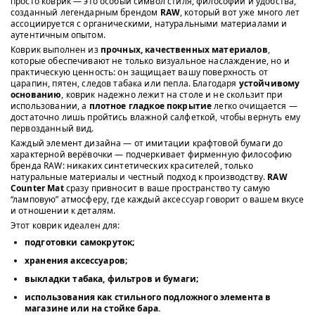
просто коврик — это особый символ стиля, философии и удобства,
созданный легендарным брендом
RAW
, который вот уже много лет
ассоциируется с органическими, натуральными материалами и
аутентичным опытом.
Коврик выполнен из
прочных, качественных материалов
,
которые обеспечивают не только визуальное наслаждение, но и
практическую ценность: он защищает вашу поверхность от
царапин, пятен, следов табака или пепла. Благодаря
устойчивому
основанию
, коврик надежно лежит на столе и не скользит при
использовании, а
плотное гладкое покрытие
легко очищается —
достаточно лишь пройтись влажной салфеткой, чтобы вернуть ему
первозданный вид.
Каждый элемент дизайна — от имитации крафтовой бумаги до
характерной верёвочки — подчеркивает фирменную философию
бренда RAW: никаких синтетических красителей, только
натуральные материалы и честный подход к производству.
RAW
Counter Mat
сразу привносит в ваше пространство ту самую
“ламповую” атмосферу, где каждый аксессуар говорит о вашем вкусе
и отношении к деталям.
Этот коврик идеален для:
подготовки самокруток;
хранения аксессуаров;
выкладки табака, фильтров и бумаги;
использования как стильного подложного элемента в
магазине или на стойке бара.