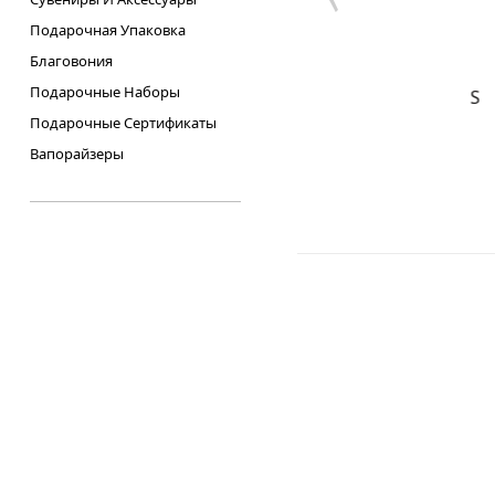
Подарочная Упаковка
Благовония
Подарочные Наборы
сяк
Контейнер Bucket S
Подарочные Сертификаты
10грн.
Вапорайзеры