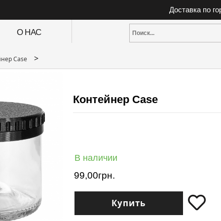
Доставка по г
О НАС
>
йнер Case
Контейнер Case
В наличии
99,00
грн.
Купить