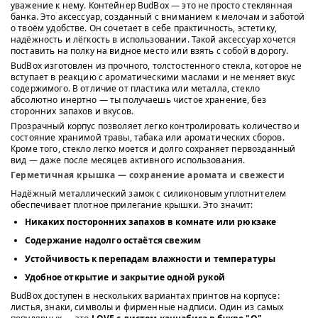
уважение к нему. Контейнер BudBox — это не просто стеклянная
банка. Это аксессуар, созданный с вниманием к мелочам и заботой
о твоём удобстве. Он сочетает в себе практичность, эстетику,
надёжность и лёгкость в использовании. Такой аксессуар хочется
поставить на полку на видное место или взять с собой в дорогу.
BudBox изготовлен из прочного, толстостенного стекла, которое не
вступает в реакцию с ароматическими маслами и не меняет вкус
содержимого. В отличие от пластика или металла, стекло
абсолютно инертно — ты получаешь чистое хранение, без
сторонних запахов и вкусов.
Прозрачный корпус позволяет легко контролировать количество и
состояние хранимой травы, табака или ароматических сборов.
Кроме того, стекло легко моется и долго сохраняет первозданный
вид — даже после месяцев активного использования.
Герметичная крышка — сохранение аромата и свежести
Надёжный металлический замок с силиконовым уплотнителем
обеспечивает плотное прилегание крышки. Это значит:
Никаких посторонних запахов в комнате или рюкзаке
Содержание надолго остаётся свежим
Устойчивость к перепадам влажности и температуры
Удобное открытие и закрытие одной рукой
BudBox доступен в нескольких вариантах принтов на корпусе:
листья, знаки, символы и фирменные надписи. Один из самых