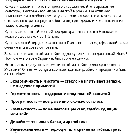
популярных — это
LOVE с листом каннабиса в букве "О"
.
Каждый дизайн — это не просто украшение. Это выражение
культуры, внутреннего мира и лёгкой иронии. Он отлично
вписывается в любую комнату, становится частью атмосферы и
стильно смотрится рядом с бонгами, гриндерами и колпаками из
нашего ассортимента.
Купить стеклянный контейнер для хранения трав в Николаеве
можно с доставкой за 1–2 дня.
Купить контейнер для хранения в Полтаве — легко, оформляй заказ
онлайн и мы сразу отправим.
Заказать стеклянный контейнер для курения трав доставкой Новой
Почтой — по всей Украине, быстро и надёжно.
Не знаешь, где купить герметичный контейнер для хранения в
Украине? Ответ — bongstar.com.ua, где всё удобно и прозрачно (как
сам BudBox).
Экологичность и чистота
— стекло не впитывает запахи,
не выделяет примесей
Герметичность
— содержание под полной защитой
Прозрачность
— всегда видно, сколько осталось
Компактность
— помещается в рюкзак, тумбочку, ящик
или кейс
Дизайн
— не просто банка, а арт-объект
Универсальность
— подходит для хранения табака, трав,