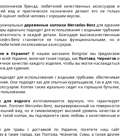
оклонников бренда, любителей качественных аксессуаров и
ний вид и практическое назначение делают его не только
й оценит любой человек с хорошим вкусом.
 уникальные
деревянные колпаки Mercedes-Benz
для курения
уары идеально подходят для использования с водными трубками
легантность в каждой детали. Благодаря высококачественным
cedes-Benz становятся не только функциональными, но и
любителей эксклюзивных аксессуаров.
ия в Украине?
В нашем магазине Bongstar мы предлагаем
о всей Украине, включая такие города, как
Полтава
,
Чернигов
и
ичное качество каждого изделия, чтобы вы могли наслаждаться
ом для курения.
подходят для использования с водными трубками, обеспечивая
ния. Они подходят как для опытных курильщиков, так и для тех,
ксессуаром. Колпак также идеально сидит на горлышке бутылки,
использовании.
к для водного
изготавливается вручную, что гарантирует
елия. Логотип Mercedes-Benz, выгравированный на поверхности
внешний вид, но и символизирует высокий уровень качества и
я такой колпак, вы подчеркнете свою любовь к качественным и
и для травы с доставкой по Украине, посетите наш сайт
у в такие города, как Полтава, Чернигов, Сумы, а также другие