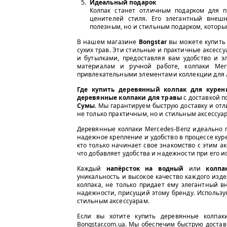
Идеальный подарок
Колпак станет отличным подарком для п
ценителей стиля. Его элегантный внеш
полезным, но и стильным подарком, которы
В нашем магазине
Bongstar
вы можете купить
сухих трав. Эти стильные и практичные аксесс
и бутылками, предоставляя вам удобство и э
материалам и ручной работе, колпаки Mer
привлекательными элементами коллекции для 
Где купить деревянный колпак для курен
деревянные колпаки для травы
с доставкой п
Сумы
. Мы гарантируем быструю доставку и отл
не только практичным, но и стильным аксессуар
Деревянные колпаки Mercedes-Benz идеально 
надежное крепление и удобство в процессе куре
кто только начинает свое знакомство с этим а
что добавляет удобства и надежности при его 
Каждый
напёрсток на водный
или
колпа
уникальность и высокое качество каждого изд
колпака, не только придает ему элегантный 
надежности, присущий этому бренду. Использу
стильным аксессуарам.
Если вы хотите купить деревянные колпак
Bongstar.com.ua. Мы обеспечим быструю доставк