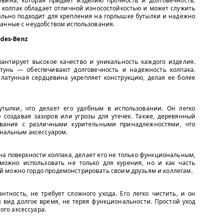
вина, которая придает изделию прочность и долговечность.
, колпак обладает отличной износостойкостью и может служить
еально подходит для крепления на горлышке бутылки и надежно
занные с неудобством использования.
des-Benz
антирует высокое качество и уникальность каждого изделия.
унь — обеспечивают долговечность и надежность колпака.
латунная сердцевина укрепляет конструкцию, делая ее более
утылки, что делает его удобным в использовании. Он легко
е создавая зазоров или угрозы для утечек. Также, деревянный
ования с различными курительными принадлежностями, что
нальным аксессуаром.
а поверхности колпака, делает его не только функциональным,
можно использовать не только для курения, но и как часть
ый можно гордо продемонстрировать своим друзьям и коллегам.
нтность, не требует сложного ухода. Его легко чистить, и он
вид долгое время, не теряя функциональности. Простой уход
ого аксессуара.