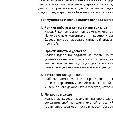
Внутри колпака расположена латунная сердце
Благодаря такому сочетанию дерева и металла
долго при правильном уходе. Такой колпак ид
сидит, предотвращая любые неприятности, свя
Преимущества использования колпака Merce
Ручная работа и качество материалов
Каждый колпак выполнен вручную, что гар
Используемые материалы — дерево и лат
Дерево придает изделию стильный вид, а 
прочной.
Практичность и удобство
Колпак идеально садится на горлышко б
устанавливается и плотно фиксируется, н
колпак прекрасно подходит для использ
делает его универсальным и многофункцио
Эстетическая ценность
Эмблема Mercedes-Benz, выгравированная н
но и декоративным элементом, который 
интерьерного декора. Это аксессуар, котор
Легкость в уходе
Колпак из дерева, несмотря на свою элега
сохраняет свой привлекательный внешний 
гарантирует долговечность и надежность эт