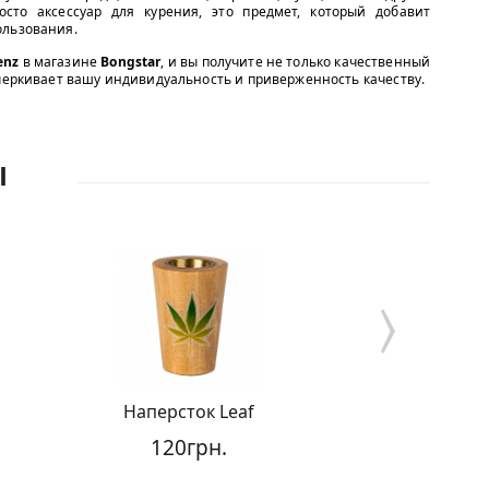
сто аксессуар для курения, это предмет, который добавит
ользования.
enz
в магазине
Bongstar
, и вы получите не только качественный
дчеркивает вашу индивидуальность и приверженность качеству.
Ы
Наперсток Leaf
Колпак 
120грн.
12