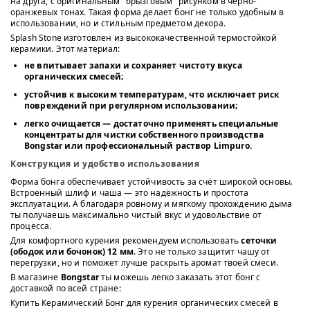
на друга, с оригинальным "брызговым" рисунком в чёрно-
оранжевых тонах. Такая форма делает бонг не только удобным в
использовании, но и стильным предметом декора.
Splash Stone изготовлен из высококачественной термостойкой
керамики. Этот материал:
не впитывает запахи и сохраняет чистоту вкуса
органических смесей;
устойчив к высоким температурам, что исключает риск
повреждений при регулярном использовании;
легко очищается — достаточно применять специальные
концентраты для чистки собственного производства
Bongstar
или профессиональный раствор
Limpuro
.
Конструкция и удобство использования
Форма бонга обеспечивает устойчивость за счёт широкой основы.
Встроенный шлиф и чаша — это надёжность и простота
эксплуатации. А благодаря ровному и мягкому прохождению дыма
ты получаешь максимально чистый вкус и удовольствие от
процесса.
Для комфортного курения рекомендуем использовать
сеточки
(ободок или бочонок) 12 мм
. Это не только защитит чашу от
перегрузки, но и поможет лучше раскрыть аромат твоей смеси.
В магазине
Bongstar
ты можешь легко заказать этот бонг с
доставкой по всей стране:
Купить Керамический Бонг для курения органических смесей в