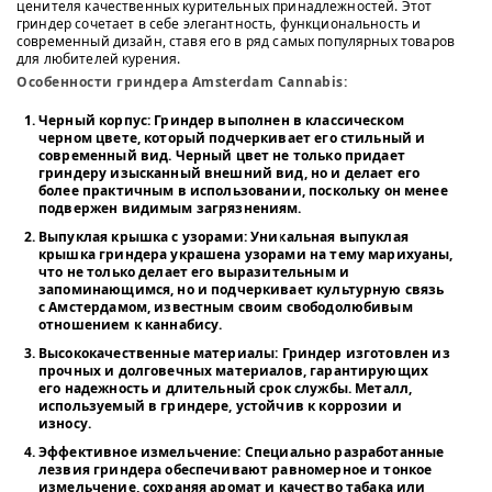
ценителя качественных курительных принадлежностей. Этот
гриндер сочетает в себе элегантность, функциональность и
современный дизайн, ставя его в ряд самых популярных товаров
для любителей курения.
Особенности гриндера Amsterdam Cannabis:
Черный корпус
: Гриндер выполнен в классическом
черном цвете, который подчеркивает его стильный и
современный вид. Черный цвет не только придает
гриндеру изысканный внешний вид, но и делает его
более практичным в использовании, поскольку он менее
подвержен видимым загрязнениям.
Выпуклая крышка с узорами
: Уникальная выпуклая
крышка гриндера украшена узорами на тему марихуаны,
что не только делает его выразительным и
запоминающимся, но и подчеркивает культурную связь
с Амстердамом, известным своим свободолюбивым
отношением к каннабису.
Высококачественные материалы
: Гриндер изготовлен из
прочных и долговечных материалов, гарантирующих
его надежность и длительный срок службы. Металл,
используемый в гриндере, устойчив к коррозии и
износу.
Эффективное измельчение
: Специально разработанные
лезвия гриндера обеспечивают равномерное и тонкое
измельчение, сохраняя аромат и качество табака или