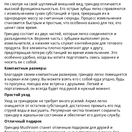
Не смотря на свой шутливый внешний вид, гриндер отличается
высокой функциональностью. Его острые зубцы легко справляются
с измельчением сухих субстанций и трав, превращая их в
однородную массу за считанные секунды. Процесс измельчения
становится быстрым и простым, что особенно важно для тех, кто
ценит свое время.
Гриндер состоит из двух частей, которые легко соединяются и
разъединяются. Верхняя часть с зубцами выполняет роль
измельчителя, а нижняя часть служит контейнером для готового
продукта. Все элементы плотно прилегают друг к другу,
предотвращая потерю субстанций во время измельчения. Это
особенно удобно, когда вы хотите подготовить смесь заранее и
носить ее с собой.
Компактные размеры
Благодаря своим компактным размерам, гриндер легко помещается
в карман или сумку. Вы можете взять его с собой куда угодно, будь
то прогулка, поездка или встреча с друзьями. Легкий и
портативный, он всегда будет под рукой в нужный момент.
Простой уход
Уход за гриндером не требует много усилий. Акрил легко
очищается от остатков субстанций, достаточно промыть его под
струей воды и высушить. Регулярная чистка поможет сохранить
гриндер в идеальном состоянии и обеспечит его долгую службу.
Отличный подарок
Гриндер Mushroom станет отличным подарком для друзей и