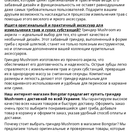
близких, которые ценят оригинальные и практичные вещи. Его
забавный дизайн и функциональность не оставят равнодушными
даже самых требовательных пользователей. Подарите вашим
друзьям возможность наслаждаться процессом измельчения трав с
помощью этого веселого и яркого аксессуара.
Ищете оригинальный и практичный аксессуар для
измельчения трав и сухих субстанций?
Гриндер Mushroom из
акрила — идеальный выбор для тех, кто ценит качество и
необычный дизайн. Этот забавный гриндер, выполненный в форме
гриба с яркой шляпкой, станет не только полезным инструментом,
но и отличным дополнением вашей коллекции курительных
аксессуаров.
Гриндер Mushroom изготовлен из прочного акрила, что
обеспечивает его долговечность и надежность. Острые зубцы легко
справляются с измельчением трав и сухих субстанций, превращая
их в однородную массу за считанные секунды. Компактные
размеры и легкость делают этот гриндер идеальным для
повседневного использования и удобным для переноски в кармане
или сумке.
Наш интернет-магазин Bongstar предлагает купить гриндер
Mushroom с доставкой по всей Украине
. Мы гарантируем высокое
качество всех наших товаров и быструю доставку. Оформить заказ
очень просто: выберите понравившийся цвет гриба, добавьте
товар в корзину и оформите заказ, указав удобный способ оплаты и
доставки.
Почему стоит выбрать гриндер Mushroom в магазине Bongstar? Мы
предлагаем только оригинальные и проверенные товары, которые