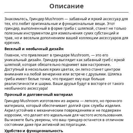
Описание
Знакомьтесь, Гриндер Mushroom — забавный и яркий аксессуар для
тех, кто любит оригинальные и функциональные вещи. Этот
гриндер, выполненный в форме гриба с шляпкой, станет не только
полезным инструментом для измельчения сухих субстанций и
трав, но и веселым дополнением вашей коллекции аксессуаров для
курения.
Веселый и необычный дизайн
Главное, что привлекает в гриндере Mushroom, — это его
уникальный дизайн. Гриндер выглядит как забавный гриб с яркой
шляпкой, которая обязательно поднимет вам настроение.
Доступный в нескольких ярких цветах, он легко станет центром
внимания на любой вечеринке или встрече с друзьями. Шляпка
гриба имеет белые точки, что придает ему еще больше
реалистичности и шарма. Ваши друзья будут в восторге от такого
необычного аксессуара!
Прочный и долговечный материал
Гриндер Mushroom изготовлен из акрила — легкого, но прочного
материала, который обеспечивает долгий срок службы изделия.
Акрил устойчив к механическим повреждениям и не подвержен
коррозии, что делает его идеальным для частого использования.
Вы можете быть уверены, что ваш гриндер останется в отличном
состоянии даже при активной эксплуатации.
Удобство и функциональность