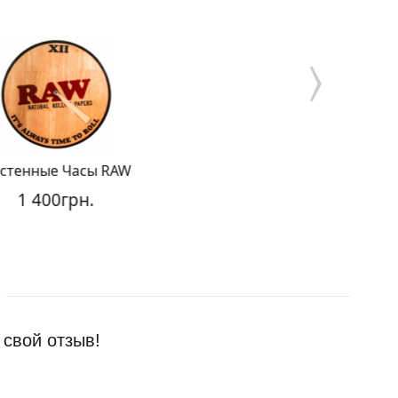
нные Часы RAW
Маска RAW
 400грн.
150грн.
 свой отзыв!