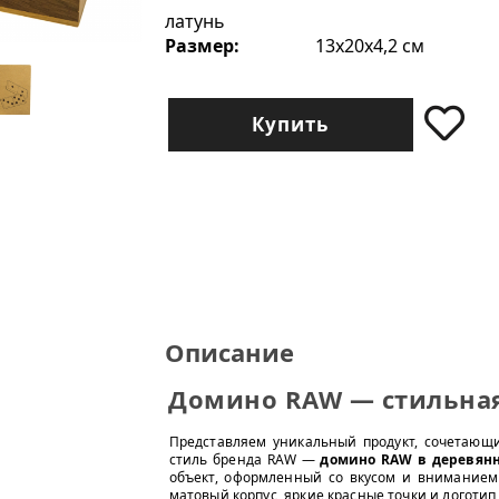
латунь
Размер:
13x20x4,2 см
Купить
Описание
Домино RAW — стильная
Представляем уникальный продукт, сочетающи
стиль бренда RAW —
домино RAW в деревянн
объект, оформленный со вкусом и вниманием 
матовый корпус, яркие красные точки и логоти