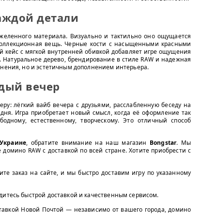
каждой детали
яжеленного материала. Визуально и тактильно оно ощущается
коллекционная вещь. Черные кости с насыщенными красными
й кейс с мягкой внутренней обивкой добавляет игре ощущения
. Натуральное дерево, брендирование в стиле RAW и надежная
анения, но и эстетичным дополнением интерьера.
дый вечер
еру: лёгкий вайб вечера с друзьями, расслабленную беседу на
дня. Игра приобретает новый смысл, когда её оформление так
одному, естественному, творческому. Это отличный способ
Украине
, обратите внимание на наш магазин
Bongstar
. Мы
домино RAW с доставкой по всей стране. Хотите приобрести с
те заказ на сайте, и мы быстро доставим игру по указанному
дитесь быстрой доставкой и качественным сервисом.
тавкой Новой Почтой — независимо от вашего города, домино