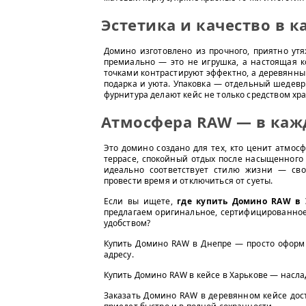
Эстетика и качество в 
Домино изготовлено из прочного, приятно ут
премиально — это не игрушка, а настоящая 
точками контрастируют эффектно, а деревянны
подарка и уюта. Упаковка — отдельный шедевр
фурнитура делают кейс не только средством хр
Атмосфера RAW — в каж
Это домино создано для тех, кто ценит атмосф
террасе, спокойный отдых после насыщенного 
идеально соответствует стилю жизни — своб
провести время и отключиться от суеты.
Если вы ищете,
где купить Домино RAW в 
предлагаем оригинальное, сертифицированное 
удобством?
Купить Домино RAW в Днепре — просто оформи
адресу.
Купить Домино RAW в кейсе в Харькове — насла
Заказать Домино RAW в деревянном кейсе дос