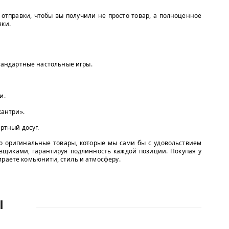
отправки, чтобы вы получили не просто товар, а полноценное
вки.
тандартные настольные игры.
и.
кантри».
ртный досуг.
о оригинальные товары, которые мы сами бы с удовольствием
вщиками, гарантируя подлинность каждой позиции. Покупая у
ираете комьюнити, стиль и атмосферу.
Ы