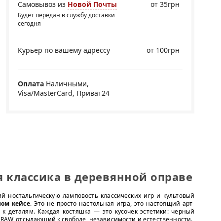
Самовывоз из
Новой Почты
от 35грн
Будет передан в службу доставки
сегодня
Курьер по вашему адрессу
от 100грн
Оплата
Наличными,
Visa/MasterCard, Приват24
 классика в деревянной оправе
й ностальгическую ламповость классических игр и культовый
ом кейсе
. Это не просто настольная игра, это настоящий арт-
к деталям. Каждая костяшка — это кусочек эстетики: черный
п RAW, отсылающий к свободе, независимости и естественности.