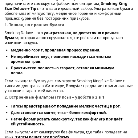
предпочитаете самокрутки фабричным сигаретам,
Smoking King
Size Deluxe + Tips
– это ваш идеальный выбор. Ультратонкая бумага
обеспечивает мягкую тягу, медленное горение и комфортный
процесс курения без посторонних привкусов.
1. Тонкая, но прочная бумага
Smoking Deluxe – это
ультратонкая, но достаточно прочная
бумага
, которая легко скручивается, не рвётся и не пропускает
излишки воздуха.
Медленно горит
, продлевая процесс курения.
Не перебивает вкус
, позволяя насладиться чистым
ароматом трав.
Практически полностью сгорает
, оставляя минимум
пепла.
Если вы ищете бумагу для самокруток Smoking King Size Deluxe с
типсами для травы в Житомире, Bongstar предлагает оригинальные
упаковки с гарантией качества.
2. Встроенные фильтры (типсы) – удобство 2 в 1
Типсы предотвращают попадание мелких частиц
в рот.
Дым становится мягче
, тяга – более комфортной.
Легче формировать самокрутку
, так как фильтр придаёт
ей устойчивость.
Если вы устали от самокруток без фильтра, где табак попадает на
язык,
типсы решат эту проблему
.