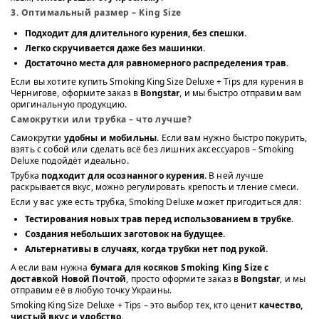
3. Оптимальный размер – King Size
Подходит для длительного курения, без спешки.
Легко скручивается даже без машинки.
Достаточно места для равномерного распределения трав.
Если вы хотите купить Smoking King Size Deluxe + Tips для курения в
Чернигове, оформите заказ в
Bongstar
, и мы быстро отправим вам
оригинальную продукцию.
Самокрутки или трубка – что лучше?
Самокрутки
удобны и мобильны
. Если вам нужно быстро покурить,
взять с собой или сделать всё без лишних аксессуаров – Smoking
Deluxe подойдёт идеально.
Трубка
подходит для осознанного курения
. В ней лучше
раскрывается вкус, можно регулировать крепость и тление смеси.
Если у вас уже есть трубка, Smoking Deluxe может пригодиться для:
Тестирования новых трав перед использованием в трубке
.
Создания небольших заготовок
на будущее.
Альтернативы в случаях, когда трубки нет под рукой
.
А если вам нужна
бумага для косяков Smoking King Size с
доставкой Новой Почтой
, просто оформите заказ в
Bongstar
, и мы
отправим её в любую точку Украины.
Smoking King Size Deluxe + Tips – это выбор тех, кто ценит
качество,
чистый вкус и удобство
.