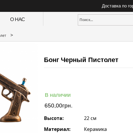
Доставка по г
О НАС
>
олет
Бонг Черный Пистолет
В наличии
650,00
грн.
Высота:
22 см
Материал:
Керамика