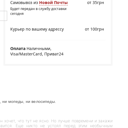
Самовывоз из
Новой Почты
от 35грн
Будет передан в службу доставки
сегодня
Курьер по вашему адрессу
от 100грн
Оплата
Наличными,
Visa/MasterCard, Приват24
ы, ни мопеды, ни велосипеды.
н хочет, что тут не ясно. Но лучше повремени и закажи
авится. Еще никто не устоял перед этим необычным