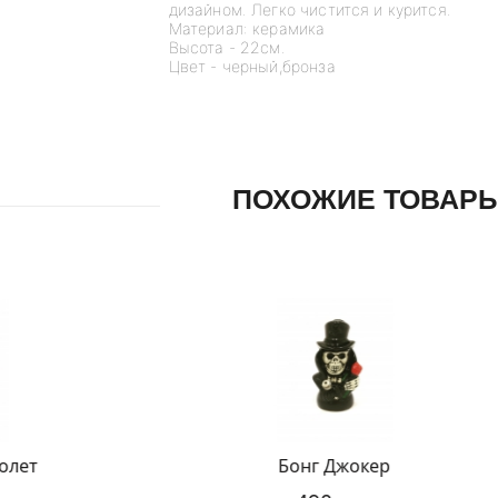
дизайном. Легко чистится и курится.
Материал: керамика
Высота - 22см.
Цвет - черный,бронза
ПОХОЖИЕ ТОВАР
Бонг Джокер