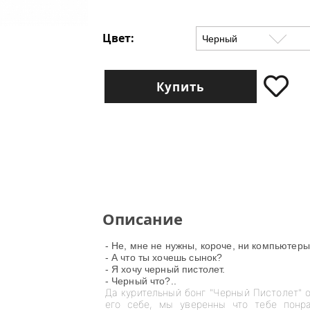
Цвет:
Купить
Описание
- Не, мне не нужны, короче, ни компьютер
- А что ты хочешь сынок?
- Я хочу черный пистолет.
- Черный что?..
Да курительный бонг "Черный Пистолет" о
его себе, мы уверенны что тебе понр