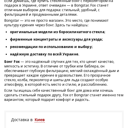
Если думаешь, где купить стеклянный бонг с перколятором на
подарок в Украине, ответ очевиден — в Bongstar. Fox станет
отличным выбором для подарка: стильный, удобный, с
фильтрацией и продуманными деталями.
Bongstar — это не просто магазин. Это место, где понимают
культуру курения через бонг. Здесь ты найдёшь:
оригинальные модели из боросиликатного стекла;
фирменные концентраты и аксессуары для ухода;
рекомендации по использованию и выбору;
надёжную доставку по всей Украине.
Бонг Fox
— это надёжный спутник для тех, кто ценит качество,
мягкость и эстетику. В отличие от трубки или баблера, он
обеспечивает глубокую фильтрацию, мягкий охлаждённый дым и
превращает каждое курение в удовольствие. Его прозрачное
стекло, колба, перколятор и шипы для льда создают особую
атмосферу, в которой есть место и стилю, и расслаблению.
Если ты ищешь себе качественный бонг для дома или хочешь
сделать стильный подарок другу, Fox от Bongstar станет именно тем
вариантом, который подарит комфорт и радость.
Доставка в
Киев