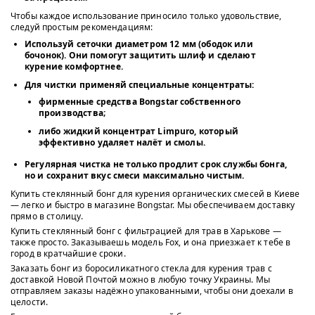
Чтобы каждое использование приносило только удовольствие,
следуй простым рекомендациям:
Используй
сеточки диаметром 12 мм
(ободок или
бочонок). Они помогут защитить шлиф и сделают
курение комфортнее.
Для чистки применяй специальные концентраты:
фирменные средства Bongstar собственного
производства;
либо жидкий концентрат Limpuro, который
эффективно удаляет налёт и смолы.
Регулярная чистка не только продлит срок службы бонга,
но и сохранит вкус смеси максимально чистым.
Купить стеклянный бонг для курения органических смесей в Киеве
— легко и быстро в магазине Bongstar. Мы обеспечиваем доставку
прямо в столицу.
Купить стеклянный бонг с фильтрацией для трав в Харькове —
также просто. Заказываешь модель Fox, и она приезжает к тебе в
город в кратчайшие сроки.
Заказать бонг из боросиликатного стекла для курения трав с
доставкой Новой Почтой можно в любую точку Украины. Мы
отправляем заказы надёжно упакованными, чтобы они доехали в
целости.