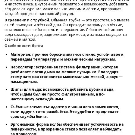
и чистоту вкуса. Внутренний перколятор и возможность добавлять
лёд делают курение максимально мягким и лёгким, превращая
каждый процесс в настоящий ритуал.
В сравнении с трубкой.
Обычная трубка — это простота, но вместе
с ней приходит и жёсткий дым. Он проходит напрямую в лёгкие,
оставляя после себя горечь и раздражение. С бонгом всё иначе:
вода охлаждает дым, задерживает примеси, и затяжка ощущается
свежей и мягкой.
Особенности бонга
Материал:
прочное боросиликатное стекло, устойчивое к
перепадам температуры и механическим нагрузкам.
Перколятор:
встроенная система фильтрации, которая
разбивает поток дыма на мелкие пузырьки. Благодаря
этому затяжка становится максимально мягкой, а вкус —
насыщенным.
Шипы для льда:
возможность добавить кубики льда,
чтобы дым был не просто фильтрованным, а по-
настоящему охлаждённым.
Съёмные элементы:
адаптер и чаша легко заменяются,
если вдруг что-то разобьётся. Это удобно и продлевает
срок службы бонга.
Эргономика:
форма колбы обеспечивает устойчивость на
поверхности, а прозрачное стекло позволяет наблюдать
за процессом.