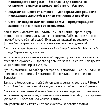
производства Bongstar
— безопасны для стекла, не
оставляют запахов и следов, действуют быстро.
Жидкий концентрат Limpuro
— универсальное решение,
подходящее для любых типов стеклянных девайсов.
Сеточки-ободки или бочонки 12 мм
— предотвращают
засорение и снижают уровень смол.
Для очистки достаточно налить немного концентрата внутрь,
закрыть отверстия и аккуратно встряхнуть баблер. После этого
промойте его тёплой водой. Благодаря гладкой поверхности и
форме без острых углов чистка не вызывает затруднений.
Вы можете приобрести стеклянный баблер Double Bubbler в любом
городе Украины с доставкой:
Купить авторский стеклянный баблер для курения органических
смесей в Черкассах — просто оформите заказ на сайте и получите
устройство уже через 1-2 дня.
Купить стеклянный баблер для трав в Тернополе — оригинальные
цветовые решения и фирменное боросиликатное стекло от
Bongstar.
Заказать боросиликатный баблер для курения с доставкой Новой
Почтой — быстрая и надёжная доставка в любую точку Украины.
Где купить стеклянный мини бонг трубка на подарок с колпаком в
Украине — лучшее предложение в магазине Bongstar, с подарочной
упаковкой и бесплатной консультацией.
Мы упаковываем каждый товар с особой заботой: плотная