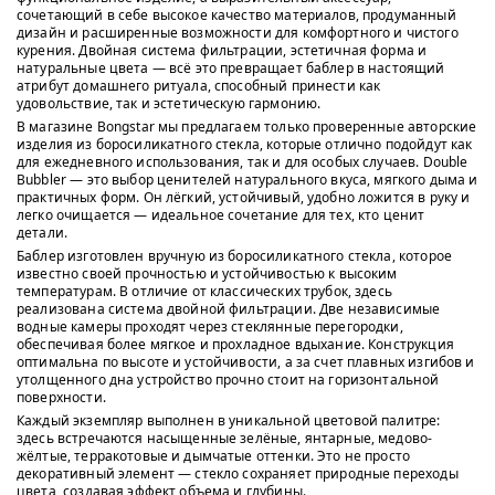
сочетающий в себе высокое качество материалов, продуманный
дизайн и расширенные возможности для комфортного и чистого
курения. Двойная система фильтрации, эстетичная форма и
натуральные цвета — всё это превращает баблер в настоящий
атрибут домашнего ритуала, способный принести как
удовольствие, так и эстетическую гармонию.
В магазине Bongstar мы предлагаем только проверенные авторские
изделия из боросиликатного стекла, которые отлично подойдут как
для ежедневного использования, так и для особых случаев. Double
Bubbler — это выбор ценителей натурального вкуса, мягкого дыма и
практичных форм. Он лёгкий, устойчивый, удобно ложится в руку и
легко очищается — идеальное сочетание для тех, кто ценит
детали.
Баблер изготовлен вручную из боросиликатного стекла, которое
известно своей прочностью и устойчивостью к высоким
температурам. В отличие от классических трубок, здесь
реализована система двойной фильтрации. Две независимые
водные камеры проходят через стеклянные перегородки,
обеспечивая более мягкое и прохладное вдыхание. Конструкция
оптимальна по высоте и устойчивости, а за счет плавных изгибов и
утолщенного дна устройство прочно стоит на горизонтальной
поверхности.
Каждый экземпляр выполнен в уникальной цветовой палитре:
здесь встречаются насыщенные зелёные, янтарные, медово-
жёлтые, терракотовые и дымчатые оттенки. Это не просто
декоративный элемент — стекло сохраняет природные переходы
цвета, создавая эффект объема и глубины.