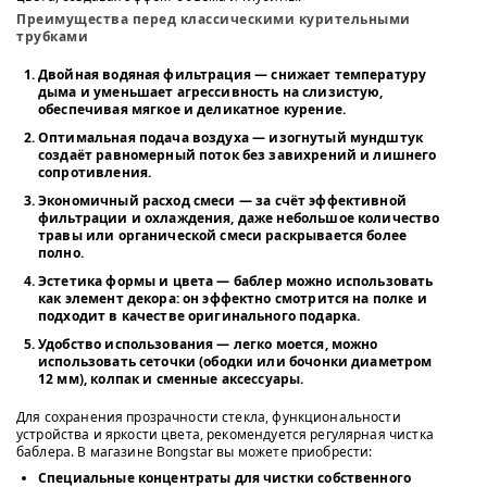
Преимущества перед классическими курительными
трубками
Двойная водяная фильтрация
— снижает температуру
дыма и уменьшает агрессивность на слизистую,
обеспечивая мягкое и деликатное курение.
Оптимальная подача воздуха
— изогнутый мундштук
создаёт равномерный поток без завихрений и лишнего
сопротивления.
Экономичный расход смеси
— за счёт эффективной
фильтрации и охлаждения, даже небольшое количество
травы или органической смеси раскрывается более
полно.
Эстетика формы и цвета
— баблер можно использовать
как элемент декора: он эффектно смотрится на полке и
подходит в качестве оригинального подарка.
Удобство использования
— легко моется, можно
использовать сеточки (ободки или бочонки диаметром
12 мм), колпак и сменные аксессуары.
Для сохранения прозрачности стекла, функциональности
устройства и яркости цвета, рекомендуется регулярная чистка
баблера. В магазине Bongstar вы можете приобрести:
Специальные концентраты для чистки собственного