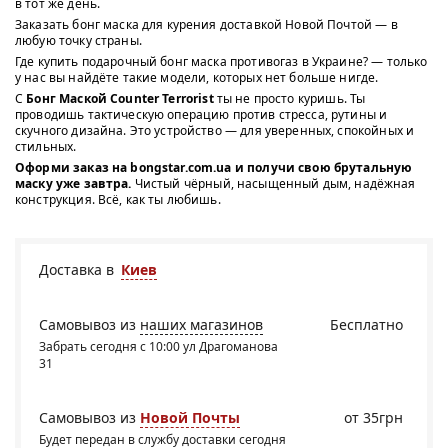
в тот же день.
Заказать бонг маска для курения доставкой Новой Почтой — в
любую точку страны.
Где купить подарочный бонг маска противогаз в Украине? — только
у нас вы найдёте такие модели, которых нет больше нигде.
С
Бонг Маской Counter Terrorist
ты не просто куришь. Ты
проводишь тактическую операцию против стресса, рутины и
скучного дизайна. Это устройство — для уверенных, спокойных и
стильных.
Оформи заказ на bongstar.com.ua и получи свою брутальную
маску уже завтра.
Чистый чёрный, насыщенный дым, надёжная
конструкция. Всё, как ты любишь.
Доставка в
Киев
Самовывоз из
наших магазинов
Бесплатно
Забрать сегодня с 10:00 ул Драгоманова
31
Самовывоз из
Новой Почты
от 35грн
Будет передан в службу доставки сегодня