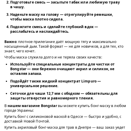
Подготовьте смесь
— засыпьте табак или любимую траву
в чашу.
Наденьте маску на голову
— отрегулируйте ремешки,
чтобы маска плотно сидела.
Подожгите смесь и сделайте глубокий вдох
—
расслабьтесь и наслаждайтесь.
Важно
: плотное прилегание даёт мощную тягу и максимально
насыщенный дым. Такой формат — не для новичков, а для тех, кто
знает, чего хочет.
Чтобы маска служила долго и не теряла своих качеств:
Используйте
специальные концентраты для чистки от
Bongstar
— они бережно очищают акрил и силикон, не
оставляя запаха.
Подойдёт также
жидкий концентрат Limpuro
—
универсальное решение.
Сеточки для чаши 12,7 мм с ободком
— обязательны для
защиты отверстия и равномерного тления.
В
нашем магазине Bongstar
вы можете купить бонг-маску в любом
городе Украины:
Купить бонг с силиконовой маской в Одессе — быстро и удобно, с
доставкой Новой Почтой.
Купить акриловый бонг-маска для трав в Днепре — ваш заказ уедет