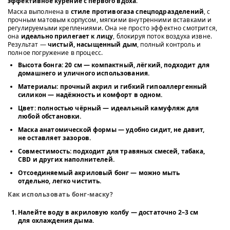
эффективное курение с первого вдоха
.
Маска выполнена в
стиле противогаза спецподразделений
, с
прочным матовым корпусом, мягкими внутренними вставками и
регулируемыми креплениями. Она не просто эффектно смотрится,
она
идеально прилегает к лицу
, блокируя поток воздуха извне.
Результат —
чистый, насыщенный дым
, полный контроль и
полное погружение в процесс.
Высота бонга: 20 см
— компактный, лёгкий, подходит для
домашнего и уличного использования.
Материалы
: прочный акрил и гибкий гипоаллергенный
силикон — надёжность и комфорт в одном.
Цвет
: полностью чёрный — идеальный камуфляж для
любой обстановки.
Маска анатомической формы
— удобно сидит, не давит,
не оставляет зазоров.
Совместимость
: подходит для травяных смесей, табака,
CBD и других наполнителей.
Отсоединяемый акриловый бонг
— можно мыть
отдельно, легко чистить.
Как использовать бонг-маску?
Налейте воду в акриловую колбу
— достаточно 2–3 см
для охлаждения дыма.