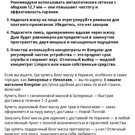
Рекомендуем использовать металлические
сеточки с
ободком 12,7 мм
— они повышают чистоту и
эффективность горения.
Наденьте маску
на лицо и отрегулируйте ремешки для
плотного прилегания. Убедитесь, что нет зазоров.
Подожгите смесь
, одновременно вдыхая через маску.
Дым будет равномерно распределяться в замкнутом
пространстве, даря мощные и насыщенные ощущения.
Очистка
: используйте
концентраты от Bongstar
для
регулярной чистки устройства — это продлит срок
службы и сохранит вкус. Отличный выбор —
жидкий
концентрат Limpuro
или наши собственные средства.
Если вы ищете, где купить бонг маску в Украине, особенно в таких
городах, как
Запорожье
и
Николаев
, — вы по адресу. В
нашем
магазине Bongstar
доступна удобная доставка по всей стране,
включая:
Купить бонг с силиконовой маской в Запорожье — быстрая
доставка в течение 1–2 дней.
Купить акриловый бонг-маску для трав в Николаеве — заказ
оформляется за пару минут, доставка — Новой Почтой.
Заказать бонг маска для курения с доставкой по Украине — в любой
населённый пункт с полной анонимностью и гарантией качества.
Где купить подарочный бонг маска противогаз — у нас! Отличный
вариант для друга, знакомого или себя любимого.