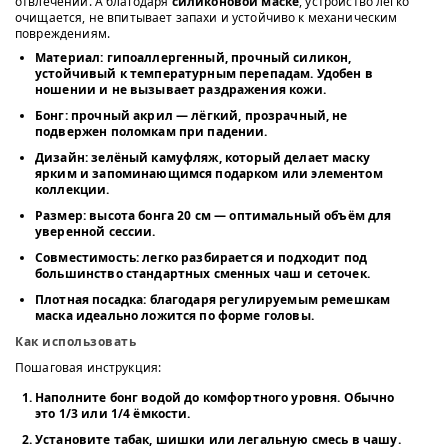
отвлечений. А благодаря
силиконовой маске
, устройство легко
очищается, не впитывает запахи и устойчиво к механическим
повреждениям.
Материал
: гипоаллергенный, прочный
силикон
,
устойчивый к температурным перепадам. Удобен в
ношении и не вызывает раздражения кожи.
Бонг
: прочный
акрил
— лёгкий, прозрачный, не
подвержен поломкам при падении.
Дизайн
: зелёный камуфляж, который делает маску
ярким и запоминающимся подарком или элементом
коллекции.
Размер
:
высота бонга 20 см
— оптимальный объём для
уверенной сессии.
Совместимость
: легко разбирается и подходит под
большинство стандартных сменных чаш и сеточек.
Плотная посадка
: благодаря регулируемым ремешкам
маска идеально ложится по форме головы.
Как использовать
Пошаговая инструкция:
Наполните бонг водой
до комфортного уровня. Обычно
это 1/3 или 1/4 ёмкости.
Установите табак, шишки или легальную смесь
в чашу.