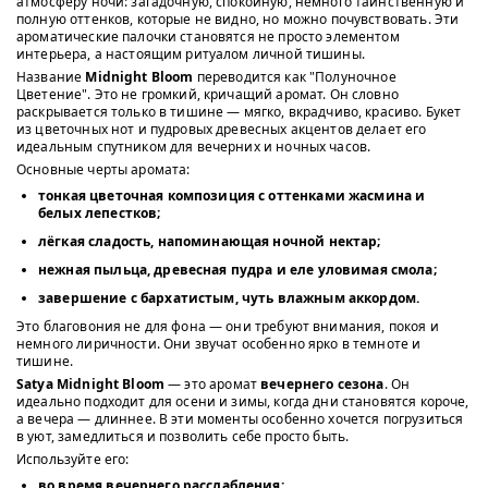
атмосферу ночи: загадочную, спокойную, немного таинственную и
полную оттенков, которые не видно, но можно почувствовать. Эти
ароматические палочки становятся не просто элементом
интерьера, а настоящим ритуалом личной тишины.
Название
Midnight Bloom
переводится как "Полуночное
Цветение". Это не громкий, кричащий аромат. Он словно
раскрывается только в тишине — мягко, вкрадчиво, красиво. Букет
из цветочных нот и пудровых древесных акцентов делает его
идеальным спутником для вечерних и ночных часов.
Основные черты аромата:
тонкая цветочная композиция с оттенками жасмина и
белых лепестков;
лёгкая сладость, напоминающая ночной нектар;
нежная пыльца, древесная пудра и еле уловимая смола;
завершение с бархатистым, чуть влажным аккордом.
Это благовония не для фона — они требуют внимания, покоя и
немного лиричности. Они звучат особенно ярко в темноте и
тишине.
Satya Midnight Bloom
— это аромат
вечернего сезона
. Он
идеально подходит для осени и зимы, когда дни становятся короче,
а вечера — длиннее. В эти моменты особенно хочется погрузиться
в уют, замедлиться и позволить себе просто быть.
Используйте его:
во время вечернего расслабления;