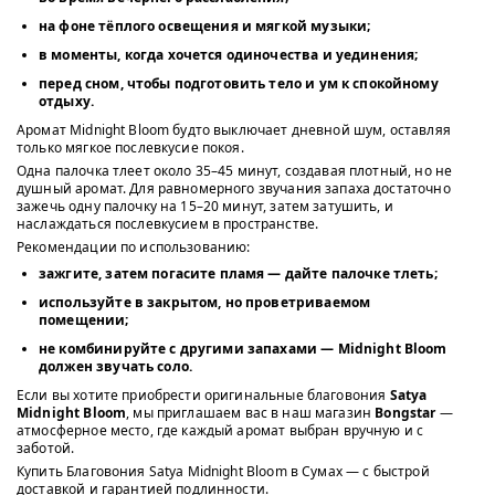
на фоне тёплого освещения и мягкой музыки;
в моменты, когда хочется одиночества и уединения;
перед сном, чтобы подготовить тело и ум к спокойному
отдыху.
Аромат Midnight Bloom будто выключает дневной шум, оставляя
только мягкое послевкусие покоя.
Одна палочка тлеет около 35–45 минут, создавая плотный, но не
душный аромат. Для равномерного звучания запаха достаточно
зажечь одну палочку на 15–20 минут, затем затушить, и
наслаждаться послевкусием в пространстве.
Рекомендации по использованию:
зажгите, затем погасите пламя — дайте палочке тлеть;
используйте в закрытом, но проветриваемом
помещении;
не комбинируйте с другими запахами — Midnight Bloom
должен звучать соло.
Если вы хотите приобрести оригинальные благовония
Satya
Midnight Bloom
, мы приглашаем вас в наш магазин
Bongstar
—
атмосферное место, где каждый аромат выбран вручную и с
заботой.
Купить Благовония Satya Midnight Bloom в Сумах — с быстрой
доставкой и гарантией подлинности.